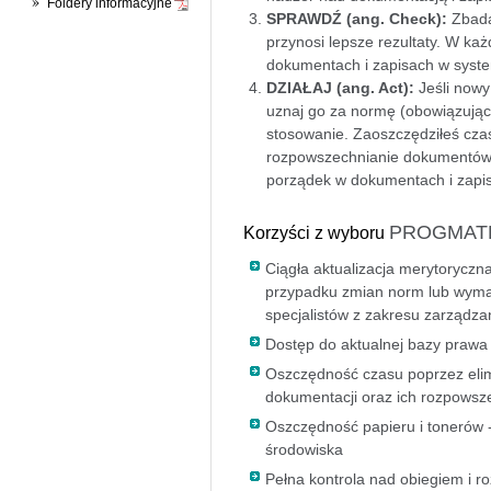
Foldery informacyjne
SPRAWDŹ (ang. Check):
Zbada
przynosi lepsze rezultaty. W każd
dokumentach i zapisach w syste
DZIAŁAJ (ang. Act):
Jeśli nowy 
uznaj go za normę (obowiązującą
stosowanie. Zaoszczędziłeś cza
rozpowszechnianie dokumentów 
porządek w dokumentach i zapis
PROGMA
Korzyści z wyboru
Ciągła aktualizacja merytorycz
przypadku zmian norm lub wyma
specjalistów z zakresu zarządza
Dostęp do aktualnej bazy praw
Oszczędność czasu poprzez elim
dokumentacji oraz ich rozpowsz
Oszczędność papieru i tonerów -
środowiska
Pełna kontrola nad obiegiem i 