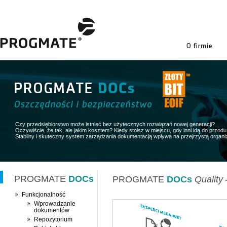
firmie
Czy przedsiębiorstwo może istnieć bez użytecznych rozwiązań nowej generacji?
Oczywiście, że tak, ale jakim kosztem? Kiedy stoisz w miejscu, gdy inni idą do przodu 
Stabilny i skuteczny system zarządzania dokumentacją wpływa na przejrzystą organiz
PROGMATE
DOCs
PROGMATE
DOCs
Quality
-
Funkcjonalność
Wprowadzanie
dokumentów
Repozytorium