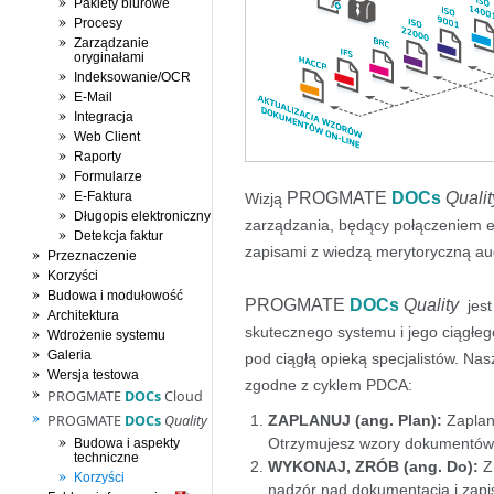
Pakiety biurowe
Procesy
Zarządzanie
oryginałami
Indeksowanie/OCR
E-Mail
Integracja
Web Client
Raporty
Formularze
PROGMATE
DOCs
Qualit
E-Faktura
Wizją
Długopis elektroniczny
zarządzania, będący połączeniem e
Detekcja faktur
zapisami z wiedzą merytoryczną au
Przeznaczenie
Korzyści
Budowa i modułowość
PROGMATE
DOCs
Quality
jest
Architektura
skutecznego systemu i jego ciągłe
Wdrożenie systemu
Galeria
pod ciągłą opieką specjalistów. Nas
Wersja testowa
zgodne z cyklem PDCA:
PROGMATE
DOCs
Cloud
PROGMATE
DOCs
Quality
ZAPLANUJ (ang. Plan):
Zaplanu
Otrzymujesz wzory dokumentów i z
Budowa i aspekty
techniczne
WYKONAJ, ZRÓB (ang. Do):
Zr
Korzyści
nadzór nad dokumentacją i zapis