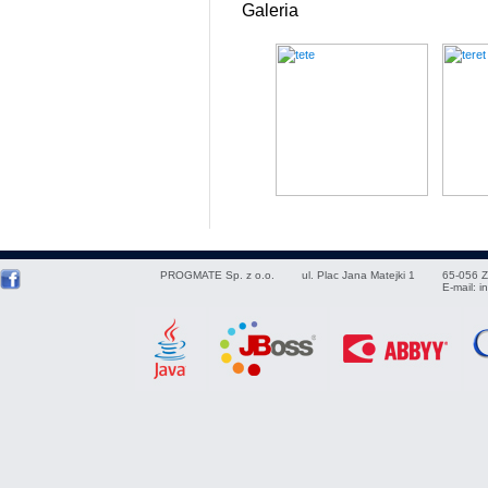
Galeria
PROGMATE Sp. z o.o.
ul. Plac Jana Matejki 1
65-056
Z
E-mail:
i