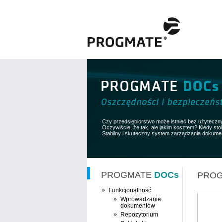
Czy przedsiębiorstwo może istnieć bez użyteczn
Oczywiście, że tak, ale jakim kosztem? Kiedy stois
Stabilny i skuteczny system zarządzania dokumen
PROGMATE
DOCs
PRO
Funkcjonalność
Wprowadzanie
dokumentów
Repozytorium