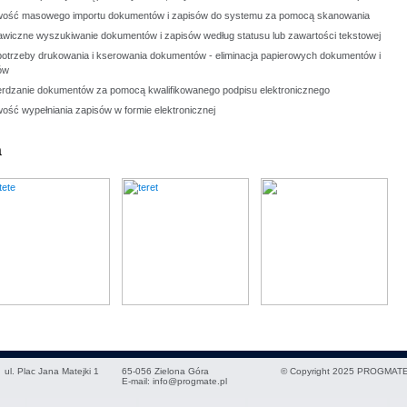
wość masowego importu dokumentów i zapisów do systemu za pomocą skanowania
awiczne wyszukiwanie dokumentów i zapisów według statusu lub zawartości tekstowej
potrzeby drukowania i kserowania dokumentów - eliminacja papierowych dokumentów i
ów
erdzanie dokumentów za pomocą kwalifikowanego podpisu elektronicznego
ość wypełniania zapisów w formie elektronicznej
a
ul. Plac Jana Matejki 1
65-056
Zielona Góra
© Copyright 2025 PROGMATE
E-mail:
info@progmate.pl