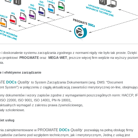
 i doskonalenie systemu zarządzania zgodnego z normami nigdy nie było tak proste. Dzięki
u projektowi
PROGMATE
oraz
MEGA-WET
, jeszcze więcej firm wejdzie na wyższy pozio
ia.
 i efektywne zarządzanie
ATE
DOCs
Quality
to System Zarządzania Dokumentami (ang. DMS: "Document
 System") w połączeniu z ciągłą aktualizacją zawartości merytorycznej on-line, obejmując
ony dokumentów i wzory zapisów zgodne z wymaganiami poszczególnych norm: HACCP, IF
ISO 22000, ISO 9001, ISO 14001, PN-N-18001,
aktualnych wymagań z zakresu prawa żywnościowego,
iały szkoleniowe.
iet usług
PROGMATE
DOCs
Quality
nia zaimplementowane w
pozwalają na pełną obsługę firmy
cjalistów zarówno pod względem technicznym, jak i merytorycznym, Jedną z usług jest