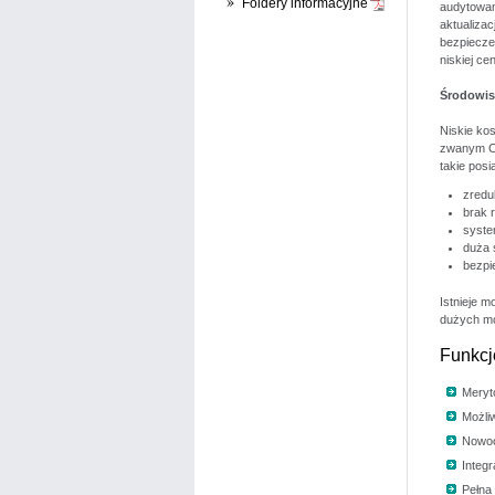
Foldery informacyjne
audytowani
aktualiza
bezpieczeń
niskiej c
Środowis
Niskie kos
zwanym Cl
takie posia
zredu
brak 
syste
duża 
bezpi
Istnieje m
dużych mo
Funkcj
Meryto
Możli
Nowoc
Integ
Pełna 