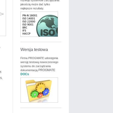
rozwoju systemów zarządzania
jakością może dać tylko
najlepsze rezultaty.
m
Wersja testowa
Firma PROGMATE udostępnia
wersję testową nowoczesnego
systemu do zarządzania
PROGMATE
dokumentacją
ą:
DOCs
S,