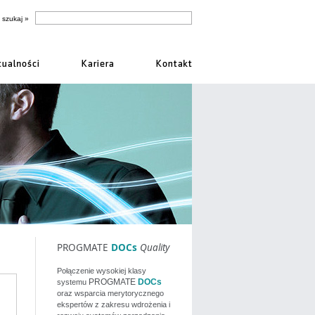
PROGMATE
DOCs
Quality
Połączenie wysokiej klasy
PROGMATE
DOCs
systemu
oraz wsparcia merytorycznego
ekspertów z zakresu wdrożenia i