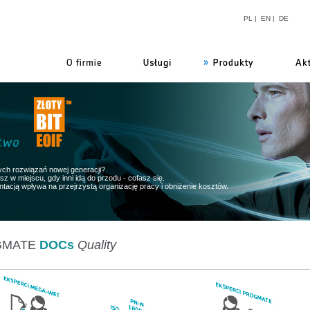
PL
|
EN
|
DE
firmie
ych rozwiązań nowej generacji?
z w miejscu, gdy inni idą do przodu - cofasz się.
tacją wpływa na przejrzystą organizację pracy i obniżenie kosztów.
GMATE
DOCs
Quality