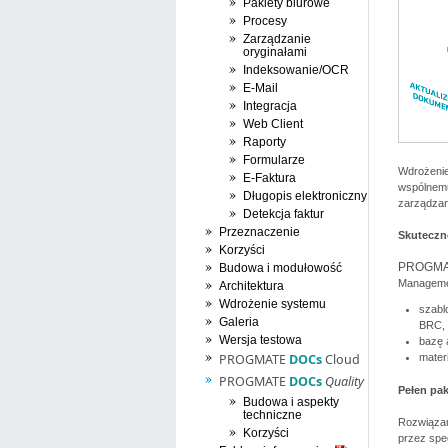
Pakiety biurowe
Procesy
Zarządzanie
oryginałami
Indeksowanie/OCR
E-Mail
Integracja
Web Client
Raporty
Formularze
Wdrożenie
E-Faktura
wspólnem
Długopis elektroniczny
zarządzan
Detekcja faktur
Przeznaczenie
Skuteczne
Korzyści
PROGM
Budowa i modułowość
Management
Architektura
Wdrożenie systemu
szabl
Galeria
BRC, 
Wersja testowa
bazę 
PROGMATE
DOCs
Cloud
mater
PROGMATE
DOCs
Quality
Pełen pak
Budowa i aspekty
techniczne
Rozwiąza
Korzyści
przez spe