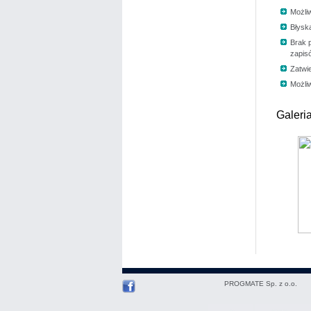
Możli
Błysk
Brak 
zapis
Zatwi
Możliw
Galeri
PROGMATE Sp. z o.o.