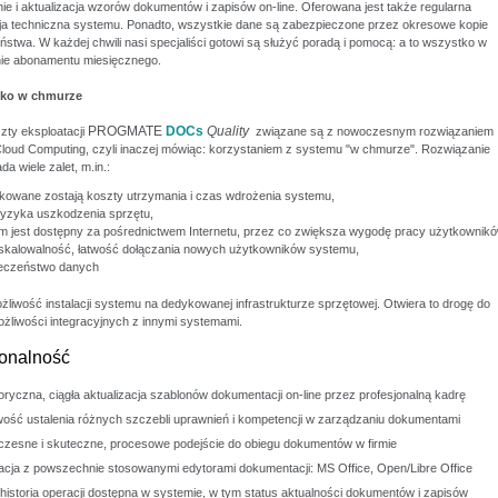
e i aktualizacja wzorów dokumentów i zapisów on-line. Oferowana jest także regularna
cja techniczna systemu. Ponadto, wszystkie dane są zabezpieczone przez okresowe kopie
stwa. W każdej chwili nasi specjaliści gotowi są służyć poradą i pomocą: a to wszystko w
enie abonamentu miesięcznego.
ko w chmurze
PROGMATE
DOCs
Quality
zty eksploatacji
związane są z nowoczesnym rozwiązaniem
oud Computing, czyli inaczej mówiąc: korzystaniem z systemu "w chmurze". Rozwiązanie
da wiele zalet, m.in.:
kowane zostają koszty utrzymania i czas wdrożenia systemu,
ryzyka uszkodzenia sprzętu,
m jest dostępny za pośrednictwem Internetu, przez co zwiększa wygodę pracy użytkownikó
skalowalność, łatwość dołączania nowych użytkowników systemu,
eczeństwo danych
ożliwość instalacji systemu na dedykowanej infrastrukturze sprzętowej. Otwiera to drogę do
żliwości integracyjnych z innymi systemami.
onalność
ryczna, ciągła aktualizacja szablonów dokumentacji on-line przez profesjonalną kadrę
wość ustalenia różnych szczebli uprawnień i kompetencji w zarządzaniu dokumentami
zesne i skuteczne, procesowe podejście do obiegu dokumentów w firmie
racja z powszechnie stosowanymi edytorami dokumentacji: MS Office, Open/Libre Office
historia operacji dostępna w systemie, w tym status aktualności dokumentów i zapisów