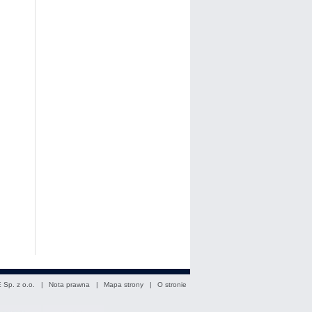
 Sp. z o.o. |
Nota prawna
|
Mapa strony
|
O stronie