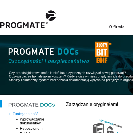
firmie
Czy przedsiębiorstwo może istnieć bez użytecznych rozwiązań nowej generacji?
Oczywiście, że tak, ale jakim kosztem? Kiedy stoisz w miejscu, gdy inni idą do przodu 
Stabilny i skuteczny system zarządzania dokumentacją wpływa na przejrzystą organiz
PROGMATE
DOCs
Zarządzanie oryginałami
Funkcjonalność
Wprowadzanie
dokumentów
Repozytorium