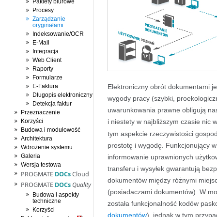
Pakiety biurowe
Procesy
Zarządzanie
oryginałami
Indeksowanie/OCR
E-Mail
Integracja
Web Client
Raporty
Formularze
E-Faktura
Elektroniczny obrót dokumentami j
Długopis elektroniczny
wygody pracy (szybki, proekologicz
Detekcja faktur
uwarunkowania prawne obligują na
Przeznaczenie
Korzyści
i niestety w najbliższym czasie nic
Budowa i modułowość
tym aspekcie rzeczywistości gospo
Architektura
prostotę i wygodę. Funkcjonujący
Wdrożenie systemu
Galeria
informowanie uprawnionych użytkow
Wersja testowa
transferu i wysyłek gwarantują bez
PROGMATE
DOCs
Cloud
dokumentów między różnymi miejsca
PROGMATE
DOCs
Quality
(posiadaczami dokumentów). W mo
Budowa i aspekty
techniczne
została funkcjonalność kodów pask
Korzyści
dokumentów
), jednak w tym przyp