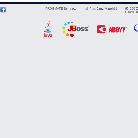
PROGMATE Sp. z o.o.
ul. Plac Jana Matejki 1
65-056
Z
E-mail:
i