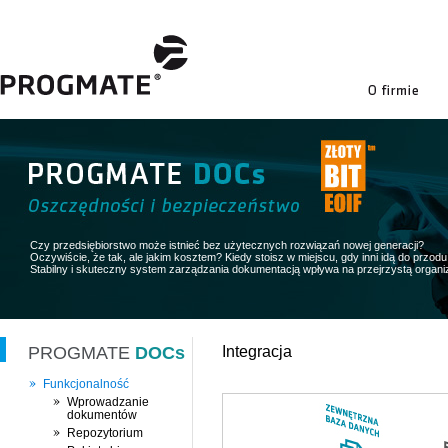
firmie
Czy przedsiębiorstwo może istnieć bez użytecznych rozwiązań nowej generacji?
Oczywiście, że tak, ale jakim kosztem? Kiedy stoisz w miejscu, gdy inni idą do przodu 
Stabilny i skuteczny system zarządzania dokumentacją wpływa na przejrzystą organiz
PROGMATE
DOCs
Integracja
Funkcjonalność
Wprowadzanie
dokumentów
Repozytorium