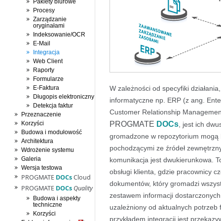
Pakiety biurowe
Procesy
Zarządzanie
oryginałami
Indeksowanie/OCR
E-Mail
Integracja
Web Client
Raporty
Formularze
E-Faktura
W zależności od specyfiki działania
Długopis elektroniczny
informatyczne np. ERP (z ang. Ente
Detekcja faktur
Customer Relationship Management)
Przeznaczenie
PROGMATE
DOCs
Korzyści
, jest ich d
Budowa i modułowość
gromadzone w repozytorium mogą 
Architektura
pochodzącymi ze źródeł zewnętrznych
Wdrożenie systemu
Galeria
komunikacja jest dwukierunkowa. To
Wersja testowa
obsługi klienta, gdzie pracownicy 
PROGMATE
DOCs
Cloud
dokumentów, który gromadzi wszyst
PROGMATE
DOCs
Quality
zestawem informacji dostarczonych z
Budowa i aspekty
techniczne
uzależniony od aktualnych potrzeb
Korzyści
przykładem integracji jest przekazy