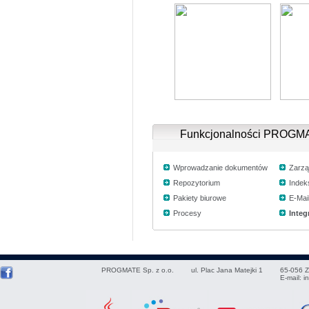
Funkcjonalności PROG
Wprowadzanie dokumentów
Zarzą
Repozytorium
Inde
Pakiety biurowe
E-Mai
Procesy
Integ
PROGMATE Sp. z o.o.
ul. Plac Jana Matejki 1
65-056
Z
E-mail:
i