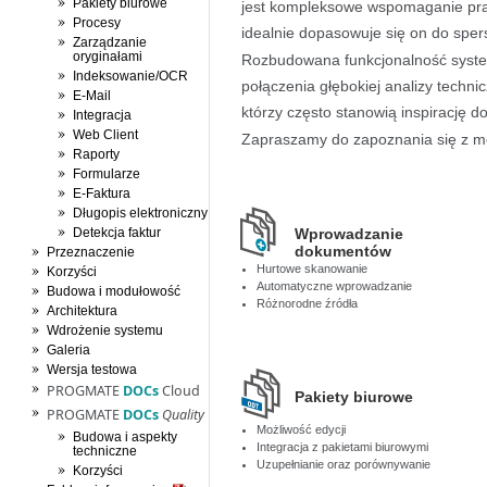
Pakiety biurowe
jest kompleksowe wspomaganie prac
Procesy
idealnie dopasowuje się on do spe
Zarządzanie
oryginałami
Rozbudowana funkcjonalność sys
Indeksowanie/OCR
połączenia głębokiej analizy techni
E-Mail
którzy często stanowią inspirację 
Integracja
Web Client
Zapraszamy do zapoznania się z m
Raporty
Formularze
E-Faktura
Długopis elektroniczny
Detekcja faktur
Wprowadzanie
dokumentów
Przeznaczenie
Hurtowe skanowanie
Korzyści
Automatyczne wprowadzanie
Budowa i modułowość
Różnorodne źródła
Architektura
Wdrożenie systemu
Galeria
Wersja testowa
PROGMATE
DOCs
Cloud
Pakiety biurowe
PROGMATE
DOCs
Quality
Możliwość edycji
Budowa i aspekty
Integracja z pakietami biurowymi
techniczne
Uzupełnianie oraz porównywanie
Korzyści