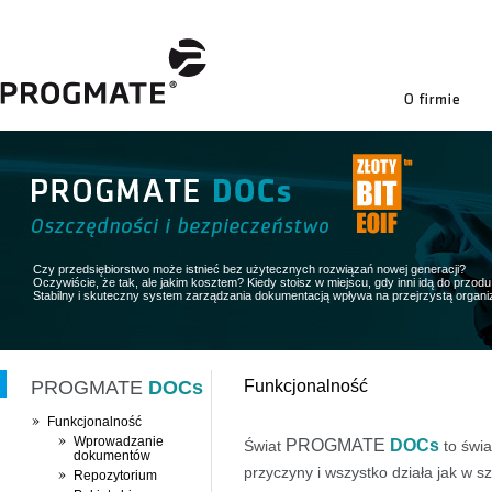
firmie
Czy przedsiębiorstwo może istnieć bez użytecznych rozwiązań nowej generacji?
Oczywiście, że tak, ale jakim kosztem? Kiedy stoisz w miejscu, gdy inni idą do przodu 
Stabilny i skuteczny system zarządzania dokumentacją wpływa na przejrzystą organiz
PROGMATE
DOCs
Funkcjonalność
Funkcjonalność
Wprowadzanie
PROGMATE
DOCs
Świat
to świa
dokumentów
przyczyny i wszystko działa jak w
Repozytorium