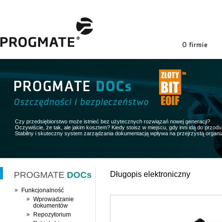
firmie
Czy przedsiębiorstwo może istnieć bez użytecznych rozwiązań nowej generacji?
Oczywiście, że tak, ale jakim kosztem? Kiedy stoisz w miejscu, gdy inni idą do przodu 
Stabilny i skuteczny system zarządzania dokumentacją wpływa na przejrzystą organiz
PROGMATE
DOCs
Długopis elektroniczny
Funkcjonalność
Wprowadzanie
dokumentów
Repozytorium