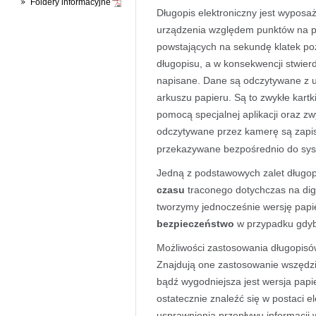
Foldery informacyjne
Długopis elektroniczny jest wyposaż
urządzenia względem punktów na pa
powstających na sekundę klatek po
długopisu, a w konsekwencji stwierdzi
napisane. Dane są odczytywane z 
arkuszu papieru. Są to zwykłe kart
pomocą specjalnej aplikacji oraz zw
odczytywane przez kamerę są zapi
przekazywane bezpośrednio do sy
Jedną z podstawowych zalet długop
czasu
traconego dotychczas na digi
tworzymy jednocześnie wersję papi
bezpieczeństwo
w przypadku gdyby
Możliwości zastosowania długopisó
Znajdują one zastosowanie wszędzi
bądź wygodniejsza jest wersja pap
ostatecznie znaleźć się w postaci el
usprawnienia przepływu informacji w