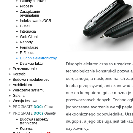
Pakiety biurowe
Procesy
Zarządzanie
oryginałami
Indeksowanie/OCR
E-Mail
Integracja
Web Client
Raporty
Formularze
E-Faktura
Długopis elektroniczny
Detekcja faktur
Długopis elektroniczny to urządzen
Przeznaczenie
technologicznie konstrukcji pozwala
Korzyści
odręcznego, a następnie na ich za
Budowa i modułowość
Architektura
trzeba przepisywać, ani skanować.
Wdrożenie systemu
one do komputera, gdzie można je 
Galeria
przetworzonych danych. Technologi
Wersja testowa
PROGMATE
DOCs
Cloud
jednoczesne tworzenie wersji papie
PROGMATE
DOCs
Quality
elektronicznego odpowiednika. Urz
Budowa i aspekty
długopis, a jego obsługa jest tak ł
techniczne
użytkownicy.
Korzyści