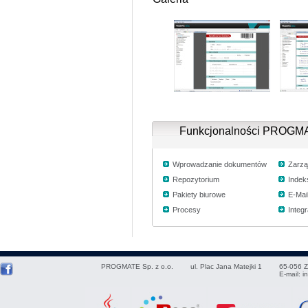
Funkcjonalności PROG
Wprowadzanie dokumentów
Zarzą
Repozytorium
Inde
Pakiety biurowe
E-Mai
Procesy
Integr
PROGMATE Sp. z o.o.
ul. Plac Jana Matejki 1
65-056
Z
E-mail:
i