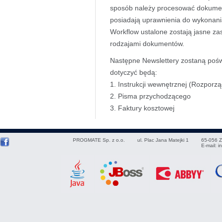
sposób należy procesować dokumen
posiadają uprawnienia do wykonani
Workflow ustalone zostają jasne z
rodzajami dokumentów.
Następne Newslettery zostaną poś
dotyczyć będą:
1. Instrukcji wewnętrznej (Rozporz
2. Pisma przychodzącego
3. Faktury kosztowej
PROGMATE Sp. z o.o.
ul. Plac Jana Matejki 1
65-056
Z
E-mail:
i