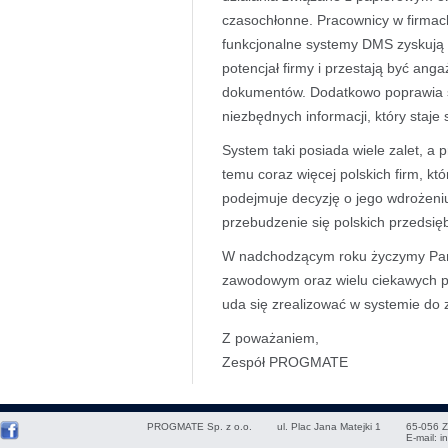
czasochłonne. Pracownicy w firmac
funkcjonalne systemy DMS zyskują 
potencjał firmy i przestają być an
dokumentów. Dodatkowo poprawia si
niezbędnych informacji, który staje 
System taki posiada wiele zalet, a 
temu coraz więcej polskich firm, kt
podejmuje decyzję o jego wdrożeni
przebudzenie się polskich przedsięb
W nadchodzącym roku życzymy Pań
zawodowym oraz wielu ciekawych po
uda się zrealizować w systemie do
Z poważaniem,
Zespół PROGMATE
PROGMATE Sp. z o.o.
ul. Plac Jana Matejki 1
65-056
Z
E-mail:
i