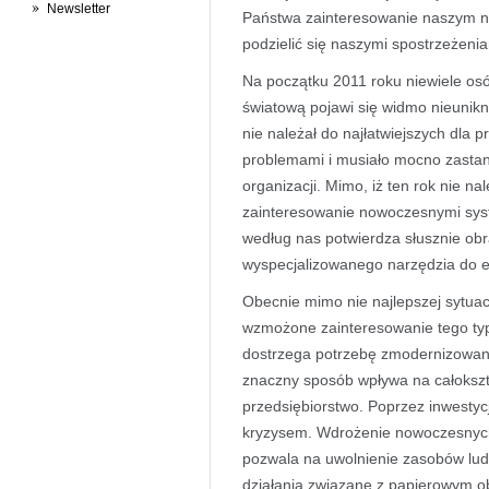
Newsletter
Państwa zainteresowanie naszym 
podzielić się naszymi spostrzeżenia
Na początku 2011 roku niewiele os
światową pojawi się widmo nieunikn
nie należał do najłatwiejszych dla p
problemami i musiało mocno zastan
organizacji. Mimo, iż ten rok nie n
zainteresowanie nowoczesnymi syst
według nas potwierdza słusznie obr
wyspecjalizowanego narzędzia do 
Obecnie mimo nie najlepszej sytu
wzmożone zainteresowanie tego typ
dostrzega potrzebę zmodernizowani
znaczny sposób wpływa na całokszt
przedsiębiorstwo. Poprzez inwestycj
kryzysem. Wdrożenie nowoczesnych
pozwala na uwolnienie zasobów lud
działania związane z papierowym ob