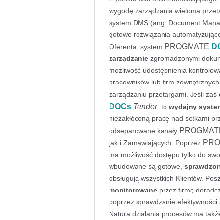
wygodę zarządzania wieloma przeta
system DMS (ang. Document Mana
gotowe rozwiązania automatyzujące
PROGMATE
D
Oferenta, system
zarządzanie
zgromadzonymi dokume
możliwość udostępnienia kontrolow
pracowników lub firm zewnętrznych 
zarządzaniu przetargami. Jeśli zaś
DOCs
Tender
to
wydajny syste
niezakłóconą pracę nad setkami pr
PROGMA
odseparowane kanały
PR
jak i Zamawiających. Poprzez
ma możliwość dostępu tylko do sw
wbudowane są gotowe,
sprawdzon
obsługują wszystkich Klientów. Po
monitorowane
przez firmę doradcz
poprzez sprawdzanie efektywności
Natura działania procesów ma także