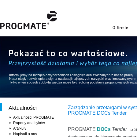
firmie
Informujemy na bieżąco o wydarzeniach i osiągnięciach związanych z naszą pracą.
Nasz ciągły rozwój opiera się na ewaluacji najlepszych narzędzi oraz innowacyjnych
Tylko w ten sposób zdobyta wiedza może być solidną podstawą proponowanych rozw
Aktualności
Zarządzanie przetargami w sys
PROGMATE DOCs Tender
Aktualności PROGMATE
Raporty analityków
Artykuły
PROGMATE
DOCs
Tender
to 
Napisali o nas
dostosowany do kierowania przetar