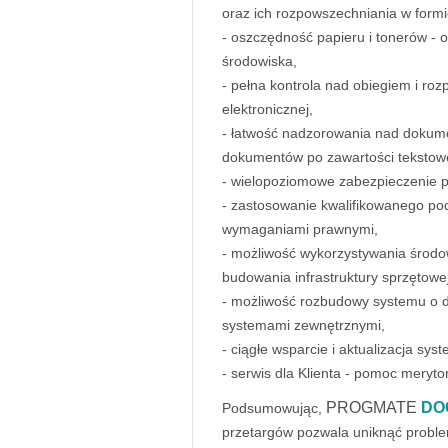
oraz ich rozpowszechniania w formi
- oszczędność papieru i tonerów - o
środowiska,
- pełna kontrola nad obiegiem i r
elektronicznej,
- łatwość nadzorowania nad dokume
dokumentów po zawartości tekstowe
- wielopoziomowe zabezpieczenie p
- zastosowanie kwalifikowanego pod
wymaganiami prawnymi,
- możliwość wykorzystywania środo
budowania infrastruktury sprzętowej
- możliwość rozbudowy systemu o d
systemami zewnętrznymi,
- ciągłe wsparcie i aktualizacja sys
- serwis dla Klienta - pomoc meryto
PROGMATE
DO
Podsumowując,
przetargów pozwala uniknąć proble