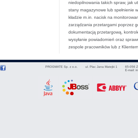
niedopilnowania takich spraw, jak 
stany magazynowe lub spełnienie w
kładzie m.in. nacisk na monitorowa
zarządzania przetargami poprzez 
dokumentacją przetargową, kontro
wysyłanie powiadomień oraz sprawną
zespole pracowników lub z Klient
PROGMATE Sp. z o.o.
ul. Plac Jana Matejki 1
65-056
Z
E-mail:
i