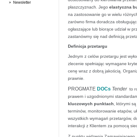
Newsletter
płaszczyznach. Jego
elastyczna b
na zastosowanie go w wielu różnyc
zarówno firma doradcza obsługująca 
ogłaszające lub biorące udział w pr
zastanówmy się nad definicją przet
Definicja przetargu
Jednym z celów przetargu jest wyłon
zlecenie spełniając wymagane kryter
cenę wraz z dobrą jakością. Organi
prawnie.
PROGMATE
DOCs
Tender
to r
prawem i uzgodnionymi standarda
kluczowych punktach
, którymi s
terminów, monitorowanie etapów, uł
wszystkich wymagań przetargów, dos
interakcji z Klientem za pomocą sie
Z punktu widzenia Zamawiającego