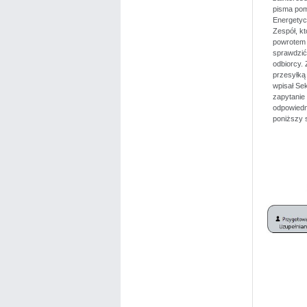
pisma pom
Energetyc
Zespół, kt
powrotem 
sprawdzić
odbiorcy.
przesyłką 
wpisał Sek
zapytanie 
odpowiedn
poniższy 