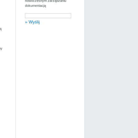
nowoczesnym zarządzaniu
dokumentacją
ą
my