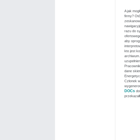
A jak mog
firmy? Ot
zeskanowa
nawigacyj
razu do 
ofertoweg
aby oprog
interpret
kto jest k
archiwum.
uzupełnien
Pracownik
dane skie
Energetycz
Członek w
wygenerow
DOCs
doł
przekazał