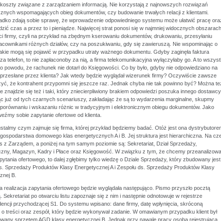
 koszty związane z zarządzaniem informacją. Nie korzystają z najnowszych rozwiązań
cznych wspomagających obieg dokumentów, czy budowanie trwałych relacji z klientami.
adko zdają sobie sprawę, że wprowadzenie odpowiedniego systemu może ułatwić pracę ora
ić czas a przez to i pieniądze. Najwięcej strat ponosi się w najmniej widocznych obszarac
ści firmy, czyli na przykład na zbędnym kserowaniu dokumentów, drukowaniu, przesyłaniu
acownikami różnych działów, czy na poszukiwaniu, gdy się zawieruszą. Nie wspominając o
 jakie mogą się pojawić w przypadku utraty ważnego dokumentu. Gdyby zaginęła faktura
a telefon, to nie zapłaconoby za nią, a firma telekomunikacyjna wyłączyłaby go. A to wszys
go powodu, że rachunek nie dotarł do Księgowości. Co by było, gdyby nie odpowiedziano na
 przesłane przez klienta? Jak wtedy będzie wyglądał wizerunek firmy? Oczywiście zawsze
zyć, że kontrahent przypomni się jeszcze raz. Jednak chyba nie tak powinno być? Można te
e znajdzie się też i taki, który zniecierpliwiony brakiem odpowiedzi poszuka innego dostawcy
 już od tych czarnych scenariuszy, zakładając że są to wydarzenia marginalne, skupmy
porównaniu i wskazaniu różnic w tradycyjnym i elektronicznym obiegu dokumentów. Jako
eźmy sobie zapytanie ofertowe od klienta.
stalmy czym zajmuje się firma, której przykład będziemy badać. Otóż jest ona dystrybutore
gospodarstwa domowego klas energetycznych A i B. Jej struktura jest hierarchiczna. Na cze
s z Zarządem, a poniżej na tym samym poziomie są: Sekretariat, Dział Sprzedaży,
czny, Magazyn, Kadry i Płace oraz Księgowość. W związku z tym, że chcemy przeanalizow
ytania ofertowego, to dalej zgłębimy tylko wiedzę o Dziale Sprzedaży, który zbudowany jest
s. Sprzedaży Produktów Klasy Energetycznej A i Zespołu ds. Sprzedaży Produktów Klasy
znej B.
a realizacja zapytania ofertowego będzie wyglądała następująco. Pismo przyszło pocztą
. Sekretariat po otwarciu listu zapoznaje się z nim i następnie odnotowuje w rejestrze
encji przychodzącej S1. Do systemu wpisano: dane firmy, datę wpłynięcia, skróconą
ę o treści oraz zespół, który będzie wykonywał zadanie. W omawianym przypadku klient był
owany sprzętem AGD klasy energetycznej B. Jednak przy nawale pracy osoba rejestrująca