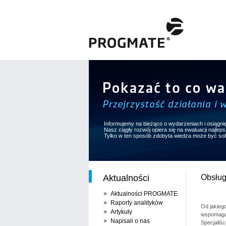
Informujemy na bieżąco o wydarzeniach i osiągni
Nasz ciągły rozwój opiera się na ewaluacji najle
Tylko w ten sposób zdobyta wiedza może być so
Aktualności
Obsług
Aktualności PROGMATE
Raporty analityków
Od jakieg
Artykuły
wspomagać
Napisali o nas
Specjaliś