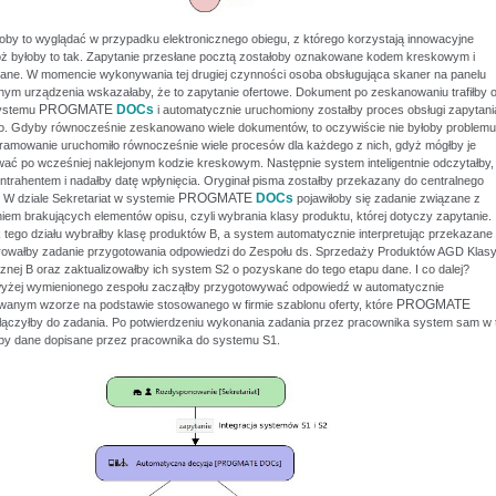
łoby to wyglądać w przypadku elektronicznego obiegu, z którego korzystają innowacyjne
óż byłoby to tak. Zapytanie przesłane pocztą zostałoby oznakowane kodem kreskowym i
ne. W momencie wykonywania tej drugiej czynności osoba obsługująca skaner na panelu
nym urządzenia wskazałaby, że to zapytanie ofertowe. Dokument po zeskanowaniu trafiłby 
PROGMATE
DOCs
systemu
i automatycznie uruchomiony zostałby proces obsługi zapytani
o. Gdyby równocześnie zeskanowano wiele dokumentów, to oczywiście nie byłoby problemu
ramowanie uruchomiło równocześnie wiele procesów dla każdego z nich, gdyż mógłby je
ować po wcześniej naklejonym kodzie kreskowym. Następnie system inteligentnie odczytałby,
ontrahentem i nadałby datę wpłynięcia. Oryginał pisma zostałby przekazany do centralnego
PROGMATE
DOCs
 W dziale Sekretariat w systemie
pojawiłoby się zadanie związane z
iem brakujących elementów opisu, czyli wybrania klasy produktu, której dotyczy zapytanie.
 tego działu wybrałby klasę produktów B, a system automatycznie interpretując przekazane
rowałby zadanie przygotowania odpowiedzi do Zespołu ds. Sprzedaży Produktów AGD Klas
nej B oraz zaktualizowałby ich system S2 o pozyskane do tego etapu dane. I co dalej?
yżej wymienionego zespołu zacząłby przygotowywać odpowiedź w automatycznie
PROGMATE
anym wzorze na podstawie stosowanego w firmie szablonu oferty, które
ączyłby do zadania. Po potwierdzeniu wykonania zadania przez pracownika system sam w t
by dane dopisane przez pracownika do systemu S1.