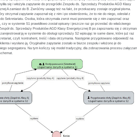
yliła się i włożyła zapytanie do przegródki Zespołu ds. Sprzedaży Produktów AGD Klasy
znej A zamiast do B. Zwróćmy uwagę też na fakt, że przekazany zostaje oryginał pisma.
óry otrzymał zapytanie zapoznał się z nim i po stwierdzeniu, że to nie do niego, odesłał z
do Sekretariatu. Osoba, która otrzymała zwrot musi ponownie się z nim zapoznać oraz
, czy w systemie S1 prawidłowo został opisany i jeszcze raz go przesłać do właściwego
 Zespół ds. Sprzedaży Produktów AGD Klasy Energetycznej B po zapoznaniu się z otrzyman
zarejestrował ją w systemie do obsługi sprzedaży S2 wpisując te same dane, które już raz
retariat, czyli: kontrahent, treść i data otrzymania. Następnie przygotowano odpowiedź na
klienta i wysłano ją. Oryginalne zapytanie zostało w biurze zespołu i włożono je do
iego segregatora. Na tym kończy się model tradycyjny, dla zobrazowania procesu załącza
schemat.