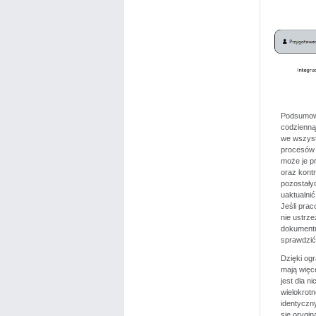
Podsumowu
codzienną
we wszystk
procesów i
może je p
oraz kont
pozostały
uaktualni
Jeśli prac
nie ustrz
dokumentu
sprawdzić,
Dzięki og
mają więce
jest dla n
wielokrot
identyczn
się orygi