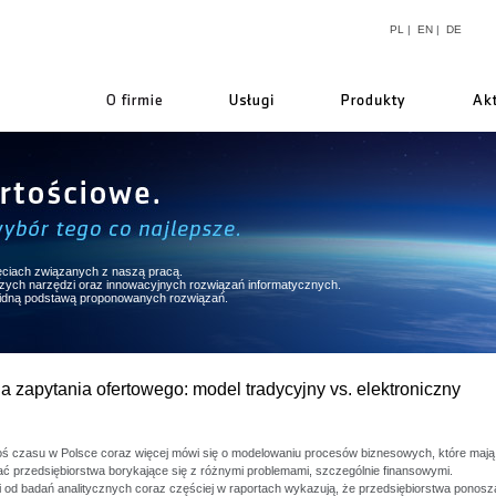
PL
|
EN
|
DE
firmie
ęciach związanych z naszą pracą.
pszych narzędzi oraz innowacyjnych rozwiązań informatycznych.
lidną podstawą proponowanych rozwiązań.
a zapytania ofertowego: model tradycyjny vs. elektroniczny
oś czasu w Polsce coraz więcej mówi się o modelowaniu procesów biznesowych, które mają
 przedsiębiorstwa borykające się z różnymi problemami, szczególnie finansowymi.
ci od badań analitycznych coraz częściej w raportach wykazują, że przedsiębiorstwa ponosz