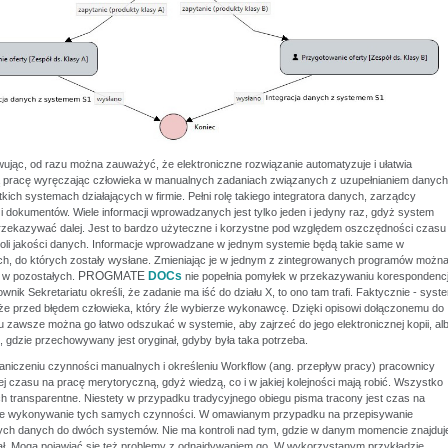
jąc, od razu można zauważyć, że elektroniczne rozwiązanie automatyzuje i ułatwia
 pracę wyręczając człowieka w manualnych zadaniach związanych z uzupełnianiem danych
ich systemach działających w firmie. Pełni rolę takiego integratora danych, zarządcy
 dokumentów. Wiele informacji wprowadzanych jest tylko jeden i jedyny raz, gdyż system
rzekazywać dalej. Jest to bardzo użyteczne i korzystne pod względem oszczędności czasu
roli jakości danych. Informacje wprowadzane w jednym systemie będą takie same w
ch, do których zostały wysłane. Zmieniając je w jednym z zintegrowanych programów możn
PROGMATE
DOCs
ć w pozostałych.
nie popełnia pomyłek w przekazywaniu korespondencj
ownik Sekretariatu określi, że zadanie ma iść do działu X, to ono tam trafi. Faktycznie - syst
eże przed błędem człowieka, który źle wybierze wykonawcę. Dzięki opisowi dołączonemu do
 zawsze można go łatwo odszukać w systemie, aby zajrzeć do jego elektronicznej kopii, al
 gdzie przechowywany jest oryginał, gdyby była taka potrzeba.
raniczeniu czynności manualnych i określeniu Workflow (ang. przepływ pracy) pracownicy
j czasu na pracę merytoryczną, gdyż wiedzą, co i w jakiej kolejności mają robić. Wszystko
ich transparentne. Niestety w przypadku tradycyjnego obiegu pisma tracony jest czas na
ne wykonywanie tych samych czynności. W omawianym przypadku na przepisywanie
ych danych do dwóch systemów. Nie ma kontroli nad tym, gdzie w danym momencie znajduj
nał. Mogą pojawiać się też problemy z odnajdywaniem go. W wykorzystanym przykładzie