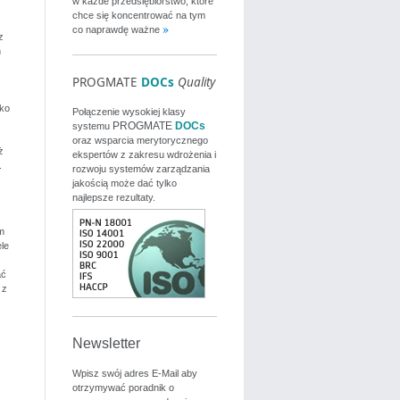
w każde przedsiębiorstwo, które
chce się koncentrować na tym
co naprawdę ważne
z
h
PROGMATE
DOCs
Quality
tko
Połączenie wysokiej klasy
PROGMATE
DOCs
systemu
oraz wsparcia merytorycznego
ż
ekspertów z zakresu wdrożenia i
.
rozwoju systemów zarządzania
jakością może dać tylko
najlepsze rezultaty.
m
le
ać
 z
Newsletter
Wpisz swój adres E-Mail aby
otrzymywać poradnik o