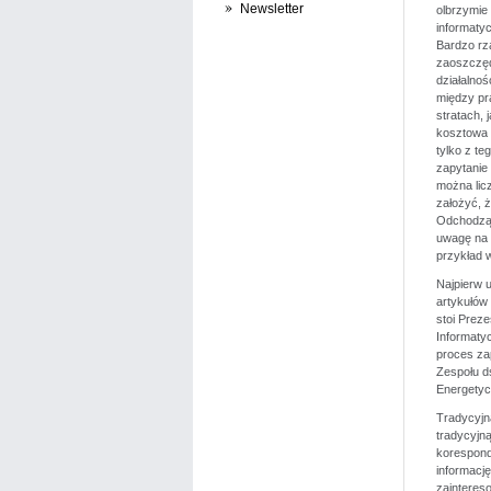
Newsletter
olbrzymie
informaty
Bardzo rz
zaoszczędz
działalno
między pr
stratach,
kosztowa z
tylko z te
zapytanie
można lic
założyć, ż
Odchodząc
uwagę na 
przykład w
Najpierw u
artykułów 
stoi Preze
Informaty
proces zap
Zespołu d
Energetyc
Tradycyjn
tradycyjną
korespond
informacj
zainteres