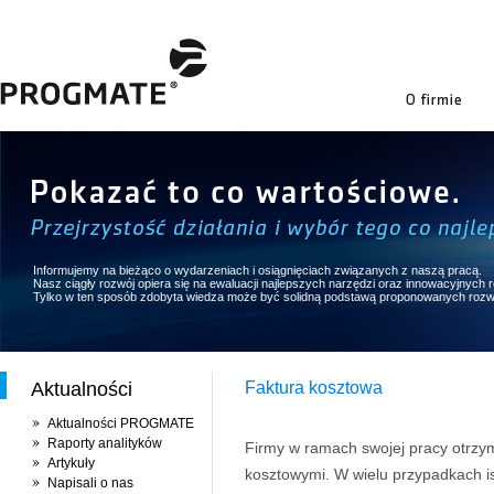
firmie
Informujemy na bieżąco o wydarzeniach i osiągnięciach związanych z naszą pracą.
Nasz ciągły rozwój opiera się na ewaluacji najlepszych narzędzi oraz innowacyjnych
Tylko w ten sposób zdobyta wiedza może być solidną podstawą proponowanych rozw
Aktualności
Faktura kosztowa
Aktualności PROGMATE
Raporty analityków
Firmy w ramach swojej pracy otrzy
Artykuły
kosztowymi. W wielu przypadkach isto
Napisali o nas