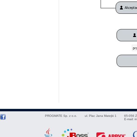
PROGMATE Sp. z o.o.
ul. Plac Jana Matejki 1
65-056
Z
E-mail:
i