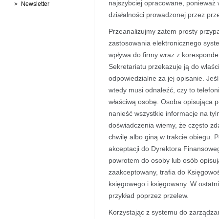
najszybciej opracowane, ponieważ wi
Newsletter
działalności prowadzonej przez prz
Przeanalizujmy zatem prosty przyp
zastosowania elektronicznego sys
wpływa do firmy wraz z koresponde
Sekretariatu przekazuje ją do właśc
odpowiedzialne za jej opisanie. Jeś
wtedy musi odnaleźć, czy to telefon
właściwą osobę. Osoba opisująca po
nanieść wszystkie informacje na tylne
doświadczenia wiemy, że często zdar
chwilę albo giną w trakcie obiegu. P
akceptacji do Dyrektora Finansoweg
powrotem do osoby lub osób opisuj
zaakceptowany, trafia do Księgowoś
księgowego i księgowany. W ostatni
przykład poprzez przelew.
Korzystając z systemu do zarządza