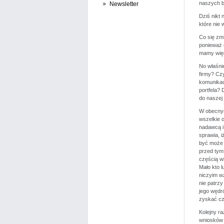
naszych bi
Newsletter
Dziś nikt
które nie 
Co się zm
ponieważ 
mamy więc
No właśnie
firmy? Czy
komunikacj
portfela?
do naszej 
W obecnym
wszelkie 
nadawcą i
sprawia, 
być może t
przed tym,
częścią w
Mało kto l
niczyim w
nie patrzy
jego wędró
zyskać cz
Kolejny r
wniosków 