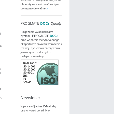
w każde przedsiębiorstwo, które
chce się koncentrować na tym
co naprawdę ważne
PROGMATE
DOCs
Quality
Połączenie wysokiej klasy
i
PROGMATE
DOCs
systemu
oraz wsparcia merytorycznego
ekspertów z zakresu wdrożenia i
MS
rozwoju systemów zarządzania
jakością może dać tylko
najlepsze rezultaty.
 i
k
.
t
e,
Newsletter
Wpisz swój adres E-Mail aby
otrzymywać poradnik o