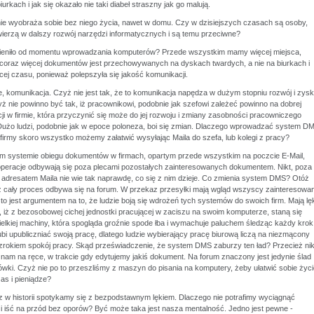
urkach i jak się okazało nie taki diabeł straszny jak go malują.
 nie wyobraża sobie bez niego życia, nawet w domu. Czy w dzisiejszych czasach są osoby,
wierzą w dalszy rozwój narzędzi informatycznych i są temu przeciwne?
ieniło od momentu wprowadzania komputerów? Przede wszystkim mamy więcej miejsca,
coraz więcej dokumentów jest przechowywanych na dyskach twardych, a nie na biurkach i
ej czasu, ponieważ polepszyła się jakość komunikacji.
, komunikacja. Czyż nie jest tak, że to komunikacja napędza w dużym stopniu rozwój i zysk
ż nie powinno być tak, iż pracownikowi, podobnie jak szefowi zależeć powinno na dobrej
i w firmie, która przyczynić się może do jej rozwoju i zmiany zasobności pracowniczego
 Dużo ludzi, podobnie jak w epoce poloneza, boi się zmian. Dlaczego wprowadzać system D
firmy skoro wszystko możemy załatwić wysyłając Maila do szefa, lub kolegi z pracy?
 systemie obiegu dokumentów w firmach, opartym przede wszystkim na poczcie E-Mail,
operacje odbywają się poza plecami pozostałych zainteresowanych dokumentem. Nikt, poza
 adresatem Maila nie wie tak naprawdę, co się z nim dzieje. Co zmienia system DMS? Otóż
iż cały proces odbywa się na forum. W przekaz przesyłki mają wgląd wszyscy zainteresowani
o jest argumentem na to, że ludzie boją się wdrożeń tych systemów do swoich firm. Mają lę
 iż z bezosobowej cichej jednostki pracującej w zaciszu na swoim komputerze, staną się
ielkiej machiny, która spogląda groźnie spode łba i wymachuje paluchem śledząc każdy krok
ubi upubliczniać swoją pracę, dlatego ludzie wybierający pracę biurową liczą na niezmącony
zrokiem spokój pracy. Skąd przeświadczenie, że system DMS zaburzy ten ład? Przecież nik
 nam na ręce, w trakcie gdy edytujemy jakiś dokument. Na forum znaczony jest jedynie ślad
wki. Czyż nie po to przeszliśmy z maszyn do pisania na komputery, żeby ułatwić sobie życi
as i pieniądze?
az w historii spotykamy się z bezpodstawnym lękiem. Dlaczego nie potrafimy wyciągnąć
i iść na przód bez oporów? Być może taka jest nasza mentalność. Jedno jest pewne -