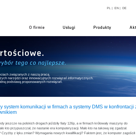
PL
|
EN
|
DE
firmie
ęciach związanych z naszą pracą.
pszych narzędzi oraz innowacyjnych rozwiązań informatycznych.
lidną podstawą proponowanych rozwiązań.
y system komunikacji w firmach a systemy DMS w konfrontacji 
wnikiem
edy jeszcze na polskich drogach jeździły fiaty 126p, a w firmach królowały maszyny do
ało kto przypuszczał, że nastanie era komputeryzacji. Mało kto na takową się zgadzał.
 Czyżby z lęku zmian? Wymagania nowych kwalifikacji? Faktem jest, że komputer zagościł