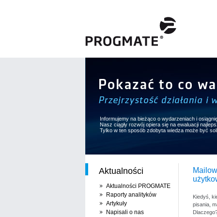
Informujemy na bieżąco o wydarzeniach i osiągni
Nasz ciągły rozwój opiera się na ewaluacji najle
Tylko w ten sposób zdobyta wiedza może być so
Aktualności
Mailow
użytko
Aktualności PROGMATE
Raporty analityków
Kiedyś, ki
Artykuły
pisania, m
Napisali o nas
Dlaczego?