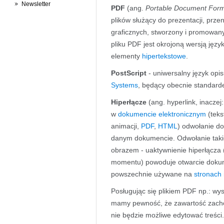
Newsletter
PDF
(ang.
Portable Document For
plików służący do prezentacji, prze
graficznych, stworzony i promowan
pliku PDF jest okrojoną wersją ję
elementy
hipertekstowe
.
PostScript
- uniwersalny język opi
Systems
, będący obecnie standar
Hiperłącze
(ang. hyperlink, inaczej
w
dokumencie elektronicznym
(teks
animacji,
PDF
,
HTML
) odwołanie d
danym dokumencie. Odwołanie takie
obrazem - uaktywnienie hiperłącza 
momentu) powoduje otwarcie dokum
powszechnie używane na
stronach
Posługując się plikiem PDF np.: wy
mamy pewność, że zawartość zacho
nie będzie możliwe edytować treści.