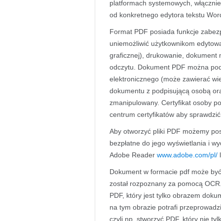
platformach systemowych, włącznie
od konkretnego edytora tekstu Word
Format PDF posiada funkcje zabez
uniemożliwić użytkownikom edytowan
graficznej), drukowanie, dokument
odczytu. Dokument PDF można pod
elektronicznego (może zawierać wie
dokumentu z podpisującą osobą ora
zmanipulowany. Certyfikat osoby p
centrum certyfikatów aby sprawdzi
Aby otworzyć pliki PDF możemy pos
bezpłatne do jego wyświetlania i w
Adobe Reader
www.adobe.com/pl/
Dokument w formacie pdf może być
został rozpoznany za pomocą OCR.
PDF, który jest tylko obrazem dok
na tym obrazie potrafi przeprowadz
czyli np. stworzyć PDF, który nie ty