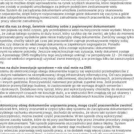
tało się to możliwe dzięki wprowadzeniu na rynek szybkich skanerów, które niejednokrotnie
ne zostały w podajniki umożliwiające za jednym podejściem zeskanowanie wielu
ów. System do zarządzania dokumentami umożliwia zastosowanie przy skanowaniu
separatorów, dzięki którym rozpoznawane zostaje gdzie dokument się zaczyna a gdzie
akie udogodnienia eliminują konieczność zatrudniania nowych pracowników, a ponadto nie
ą pracy obecnie zatrudnionym.
est dla nas za drogi, świetnie radzimy sobie z papierowymi dokumentami
ten pojawia się dość często, gdy przedsiębiorca widzi na horyzoncie nowe wydatki. Może s
że zakup takiego systemu to duży koszt, który szybko się nie zwróci, ale tylko do moment
 przeanalizujemy wydatków jakie niesie tradycyjny obieg dokumentów. Zwróćmy uwagę tylko
aspektów, choćby takich jak czas jaki pracownikom zajmuje przekazywanie między sobą
ów, czy dotarcie do właściwego dokumentu w zapełnionym segregatorze. Ponadto
e koszty ponosimy wraz z każdą kopią, która zostaje wykonana i dokumentami
ymi na własne potrzeby. Jeszcze więcej kosztuje nas sytuacja, kiedy dokument zostaje
. A posiadając DMS moglibyśmy tego wszystkiego uniknąć i w perspektywie 12 - 24 miesięc
ości od wielkości organizacji) uzyskać zwrot inwestycji, a w przeciągu kilku lat zaoszczędzi
my.
 nas na duże inwestycje sprzętowe = nie stać mnie na DMS
stemu do elektronicznego obiegu dokumentów kojarzy się większości przedsiębiorców z
 dużymi nakładami na skomplikowaną i drogą infrastrukturę informatyczną. Od razu pojawia
o zakupu serwera o niebotycznej mocy obliczeniowej, obszarów dyskowych, przemysłowyc
i innych gadżetów. Rzeczywistość natomiast jest jednak zupełnie inna. Jeśli producent
dobrze przemyślał jego budowę, to zastosowanie go nie wymaga drogich serwerów i
 dyskowych. Dodatkowo inny sprzęt, który jest wykorzystywany chociażby do skanowania
w w obecnych czasach nie kosztuje dużo, a w większości firm znajdują się już skanery i
ia wielofunkcyjne, które można wykorzystać bez dodatkowych kosztów związanych z
.
ektroniczny obieg dokumentów usprawnia pracę, mogę część pracowników zwolnić
ścicieli firm, którzy zrozumieli w części tylko ideę systemu do zarządzania dokumentami w
zybkiego rachunku ekonomicznego, dochodzi do wniosku, że skoro taki system działa i
 oszczędności, można zwolnić część pracowników. W ten sposób chcą wykorzystać
dzone zasoby ludzkie, które do tej pory pochłaniane były przez żmudne procedury związan
owymi dokumentami. Taki sposób pojmowania oszczędności jest dalece błędny. System
cie oszczędza czas pracowników, ale również daje możliwość rozwoju całej firmie.
cy wówczas poprawiają swój sposób pracy, a na dodatek mają więcej czasu na kreatywne