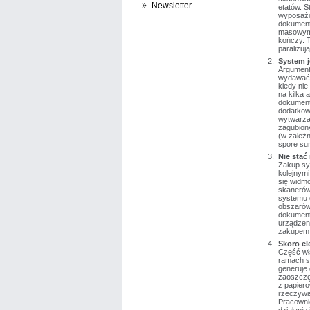
Newsletter
etatów. S
wyposażo
dokument
masowym 
kończy. T
paraliżuj
System j
Argument 
wydawać, 
kiedy nie
na kilka 
dokument
dodatkow
wytwarzan
zagubiony
(w zależn
spore su
Nie stać
Zakup sy
kolejnymi
się widm
skanerów 
systemu 
obszarów
dokumentó
urządzen
zakupem
Skoro el
Część wła
ramach s
generuje
zaoszczę
z papier
rzeczywiś
Pracowni