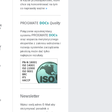
w każde przedsiębiorstwo, które
chce się koncentrować na tym
co naprawdę ważne
PROGMATE
DOCs
Quality
ię
u
Połączenie wysokiej klasy
PROGMATE
DOCs
systemu
oraz wsparcia merytorycznego
ekspertów z zakresu wdrożenia i
y
rozwoju systemów zarządzania
ć
jakością może dać tylko
najlepsze rezultaty.
h
Newsletter
e
Wpisz swój adres E-Mail aby
otrzymywać poradnik o