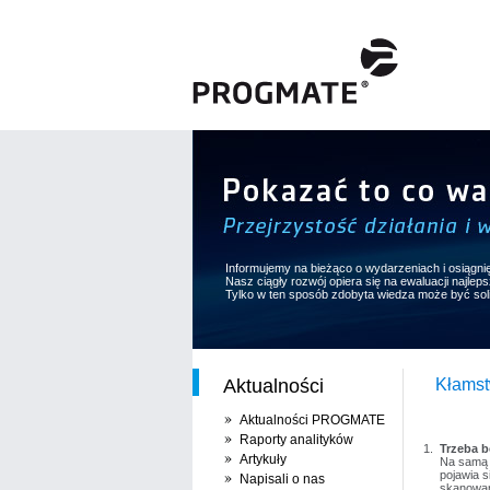
Informujemy na bieżąco o wydarzeniach i osiągni
Nasz ciągły rozwój opiera się na ewaluacji najle
Tylko w ten sposób zdobyta wiedza może być so
Aktualności
Kłamst
Aktualności PROGMATE
Raporty analityków
Trzeba 
Artykuły
Na samą 
pojawia s
Napisali o nas
skanowan