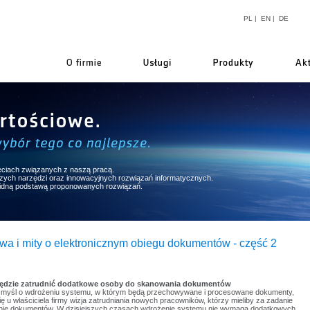
PL
|
EN
|
DE
firmie
ęciach związanych z naszą pracą.
pszych narzędzi oraz innowacyjnych rozwiązań informatycznych.
lidną podstawą proponowanych rozwiązań.
wa i mity o elektronicznym obiegu dokumentów - część 2
będzie zatrudnić dodatkowe osoby do skanowania dokumentów
myśl o wdrożeniu systemu, w którym będą przechowywane i procesowane dokumenty,
ię u właściciela firmy wizja zatrudniania nowych pracowników, którzy mieliby za zadanie
ie dokumentów. W dzisiejszych czasach wdrożenie systemu nie wymaga dodatkowych