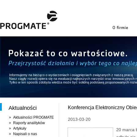
firmie
Informujemy na bieżąco o wydarzeniach i osiągnięciach związanych z naszą pracą.
Nasz ciągły rozwój opiera się na ewaluacji najlepszych narzędzi oraz innowacyjnych
Tylko w ten sposób zdobyta wiedza może być solidną podstawą proponowanych rozw
Aktualności
Konferencja Elektroniczny Obieg
Aktualności PROGMATE
2013-03-20
Raporty analityków
Artykuły
20 marca b
Napisali o nas