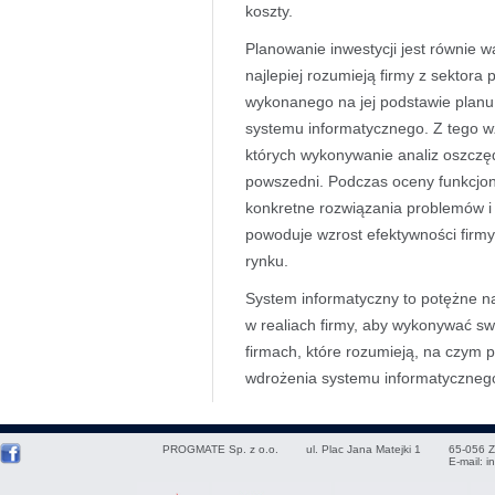
koszty.
Planowanie inwestycji jest równie w
najlepiej rozumieją firmy z sektora 
wykonanego na jej podstawie planu,
systemu informatycznego. Z tego wz
których wykonywanie analiz oszczęd
powszedni. Podczas oceny funkcjo
konkretne rozwiązania problemów i
powoduje wzrost efektywności firmy,
rynku.
System informatyczny to potężne na
w realiach firmy, aby wykonywać swo
firmach, które rozumieją, na czym 
wdrożenia systemu informatycznego
PROGMATE Sp. z o.o.
ul. Plac Jana Matejki 1
65-056
Z
E-mail:
i