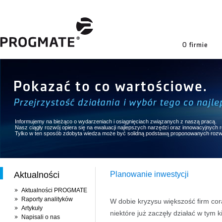
firmie
Informujemy na bieżąco o wydarzeniach i osiągnięciach związanych z naszą pracą.
Nasz ciągły rozwój opiera się na ewaluacji najlepszych narzędzi oraz innowacyjnych
Tylko w ten sposób zdobyta wiedza może być solidną podstawą proponowanych rozw
Aktualności
Planowanie inwestycji
Aktualności PROGMATE
Raporty analityków
W dobie kryzysu większość firm cor
Artykuły
niektóre już zaczęły działać w tym 
Napisali o nas