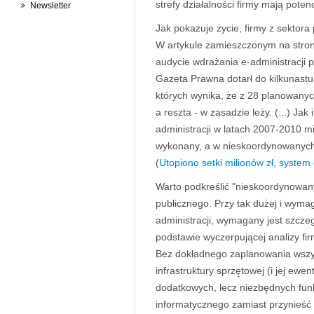
strefy działalności firmy mają pot
Newsletter
Jak pokazuje życie, firmy z sektora 
W artykule zamieszczonym na stron
audycie wdrażania e-administracji 
Gazeta Prawna dotarł do kilkunastu
których wynika, że z 28 planowanyc
a reszta - w zasadzie leży. (...) Jak
administracji w latach 2007-2010 mi
wykonany, a w nieskoordynowanych p
(
Utopiono setki milionów zł, system 
Warto podkreślić "nieskoordynowany
publicznego. Przy tak dużej i wymag
administracji, wymagany jest szcze
podstawie wyczerpującej analizy fi
Bez dokładnego zaplanowania wszys
infrastruktury sprzętowej (i jej ew
dodatkowych, lecz niezbędnych fun
informatycznego zamiast przynieść