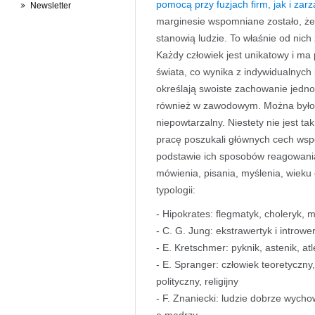
pomocą przy fuzjach firm, jak i za
Newsletter
marginesie wspomniane zostało, że
stanowią ludzie. To właśnie od nich 
Każdy człowiek jest unikatowy i ma 
świata, co wynika z indywidualnych
określają swoiste zachowanie jednos
również w zawodowym. Można byłoby
niepowtarzalny. Niestety nie jest ta
pracę poszukali głównych cech w
podstawie ich sposobów reagowania 
mówienia, pisania, myślenia, wieku
typologii:
- Hipokrates: flegmatyk, choleryk, m
- C. G. Jung: ekstrawertyk i intrower
- E. Kretschmer: pyknik, astenik, atl
- E. Spranger: człowiek teoretyczny
polityczny, religijny
- F. Znaniecki: ludzie dobrze wych