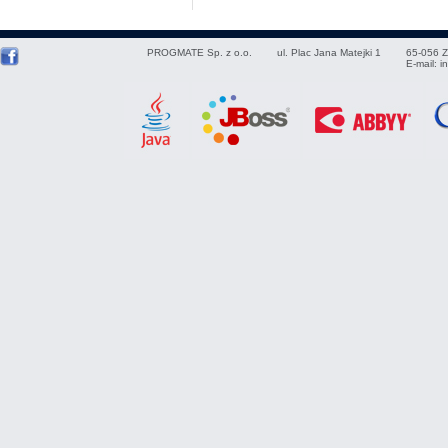
PROGMATE Sp. z o.o.
ul. Plac Jana Matejki 1
65-056
Z
E-mail:
i