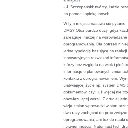
a mądrzy
- J. Szczepański: twórcy, ludzie prz
na pomoc i opiekę innych.
W tym miejscu nasuwa się pytanie, 
DMS? Otóż bardzo duży, gdyż każdy
zareaguje inaczej na wprowadzane
oprogramowania. Dla potrzeb niniej
jedną typologię bazującą na reakcji
innowacyjnych rozwiązań informatycz
którzy bez względu na wiek i płeć 
informację o planowanych zmianach
kontaktu z oprogramowaniem. Wynik
ułatwiającej życie np. system DMS 
dokumentów, czyli już więcej nie trz
obowiązującej wersji. Z drugiej jed
wizja zmian wprowadzi w stan przer
dwa razy zachęcać do prac związa
oprogramowania, ani też do nauki o
i przyjemnością. Natomiast tych dr