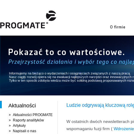
firmie
Informujemy na bieżąco o wydarzeniach i osiągnięciach związanych z naszą pracą.
Nasz ciągły rozwój opiera się na ewaluacji najlepszych narzędzi oraz innowacyjnych
Tylko w ten sposób zdobyta wiedza może być solidną podstawą proponowanych rozw
Aktualności
Ludzie odgrywają kluczową ro
Aktualności PROGMATE
Raporty analityków
W ostatnich dwóch newsletterach p
Artykuły
wspomaganiu fuzji firm (
Wdrożenie
Napisali o nas