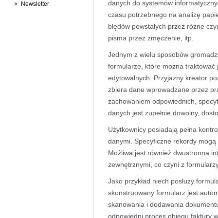
danych do systemów informatycznyc
Newsletter
czasu potrzebnego na analizę pap
błędów powstałych przez różne czynni
pisma przez zmęczenie, itp.
Jednym z wielu sposobów gromadz
formularze, które można traktować
edytowalnych. Przyjazny kreator po
zbiera dane wprowadzane przez pra
zachowaniem odpowiednich, specyf
danych jest zupełnie dowolny, dost
Użytkownicy posiadają pełna kont
danymi. Specyficzne rekordy mogą 
Możliwa jest również dwustronna i
zewnętrznymi, co czyni z formularz
Jako przykład niech posłuży formula
skonstruowany formularz jest auto
skanowania i dodawania dokumentu
odpowiedni proces obiegu faktury w