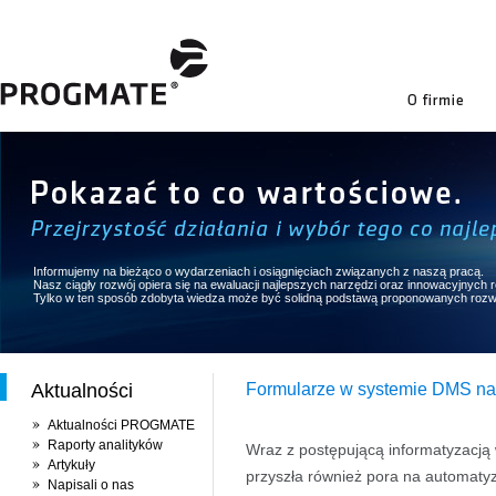
firmie
Informujemy na bieżąco o wydarzeniach i osiągnięciach związanych z naszą pracą.
Nasz ciągły rozwój opiera się na ewaluacji najlepszych narzędzi oraz innowacyjnych
Tylko w ten sposób zdobyta wiedza może być solidną podstawą proponowanych rozw
Aktualności
Formularze w systemie DMS na p
Aktualności PROGMATE
Raporty analityków
Wraz z postępującą informatyzacją w
Artykuły
przyszła również pora na automaty
Napisali o nas