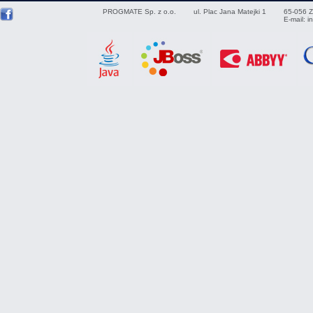
PROGMATE Sp. z o.o.
ul. Plac Jana Matejki 1
65-056
Z
E-mail:
i