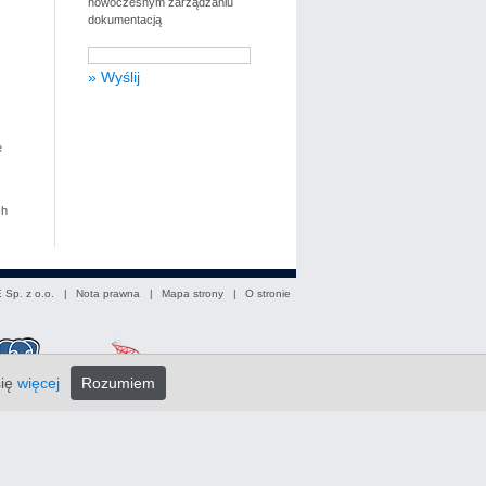
nowoczesnym zarządzaniu
dokumentacją
e
ch
 Sp. z o.o. |
Nota prawna
|
Mapa strony
|
O stronie
się
więcej
Rozumiem