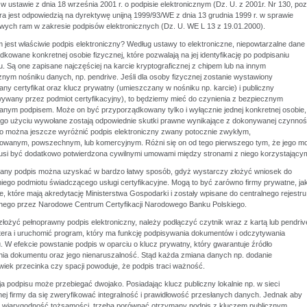
w ustawie z dnia 18 września 2001 r. o podpisie elektronicznym (Dz. U. z 2001r. Nr 130, poz
ra jest odpowiedzią na dyrektywę unijną 1999/93/WE z dnia 13 grudnia 1999 r. w sprawie
wych ram w zakresie podpisów elektronicznych (Dz. U. WE L 13 z 19.01.2000).
 jest właściwie podpis elektroniczny? Według ustawy to elektroniczne, niepowtarzalne dane
kowane konkretnej osobie fizycznej, które pozwalają na jej identyfikację po podpisaniu
 Są one zapisane najczęściej na karcie kryptograficznej z chipem lub na innym
znym nośniku danych, np. pendrive. Jeśli dla osoby fizycznej zostanie wystawiony
any certyfikat oraz klucz prywatny (umieszczany w nośniku np. karcie) i publiczny
ywany przez podmiot certyfikacyjny), to będziemy mieć do czynienia z bezpiecznym
wanym podpisem. Może on być przyporządkowany tylko i wyłącznie jednej konkretnej osobie,
ego użyciu wywołane zostają odpowiednie skutki prawne wynikające z dokonywanej czynnoś
 można jeszcze wyróżnić podpis elektroniczny zwany potocznie zwykłym,
ikowanym, powszechnym, lub komercyjnym. Różni się on od tego pierwszego tym, że jego m
si być dodatkowo potwierdzona cywilnymi umowami między stronami z niego korzystającym
wany podpis można uzyskać w bardzo łatwy sposób, gdyż wystarczy złożyć wniosek do
ego podmiotu świadczącego usługi certyfikacyjne. Mogą to być zarówno firmy prywatne, jak
 które mają akredytację Ministerstwa Gospodarki i zostały wpisane do centralnego rejestru
ego przez Narodowe Centrum Certyfikacji Narodowego Banku Polskiego.
łożyć pełnoprawny podpis elektroniczny, należy podłączyć czytnik wraz z kartą lub pendriv
era i uruchomić program, który ma funkcję podpisywania dokumentów i odczytywania
u. W efekcie powstanie podpis w oparciu o klucz prywatny, który gwarantuje źródło
ia dokumentu oraz jego nienaruszalność. Stąd każda zmiana danych np. dodanie
wiek przecinka czy spacji powoduje, że podpis traci ważność.
a podpisu może przebiegać dwojako. Posiadając klucz publiczny lokalnie np. w sieci
ej firmy da się zweryfikować integralność i prawidłowość przesłanych danych. Jednak aby
 wiarygodność tożsamości, trzeba porównać otrzymany podpis z kluczem publicznym