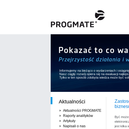
Informujemy na bieżąco o wydarzeniach i osiągni
Nasz ciągły rozwój opiera się na ewaluacji najle
Tylko w ten sposób zdobyta wiedza może być so
Aktualności
Zastos
biznes
Aktualności PROGMATE
Raporty analityków
Być może 
Artykuły
elektroni
Napisali o nas
jest kilka