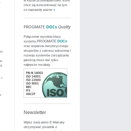
w każde przedsiębiorstwo, które
.
chce się koncentrować na tym
co naprawdę ważne
PROGMATE
DOCs
Quality
Połączenie wysokiej klasy
PROGMATE
DOCs
systemu
oraz wsparcia merytorycznego
ekspertów z zakresu wdrożenia i
ci.
rozwoju systemów zarządzania
jakością może dać tylko
oc
najlepsze rezultaty.
i.
 i
e
Newsletter
Wpisz swój adres E-Mail aby
otrzymywać poradnik o