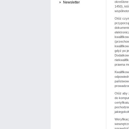
określone 
Newsletter
1450), któ
wspólnoto
Otóż czym
przyporząd
dokumentu.
elektronic
kwalifikow
(przechow
kwalifiko
gdyż po j
Dodatkowo
niekwalif
prawna mu
Kwalifiko
odpowiedni
państwowe,
prowadzon
Otóż aby z
do komput
certyfikat
pochodzen
jakiegokol
Weryfikacj
wewnętrzn
sprawdzić