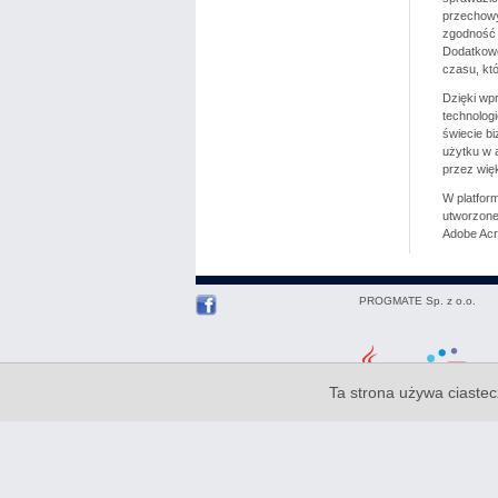
przechowy
zgodność 
Dodatkowo
czasu, kt
Dzięki wp
technologi
świecie b
użytku w 
przez więk
W platfor
utworzone 
Adobe Acr
PROGMATE Sp. z o.o.
Ta strona używa ciastec