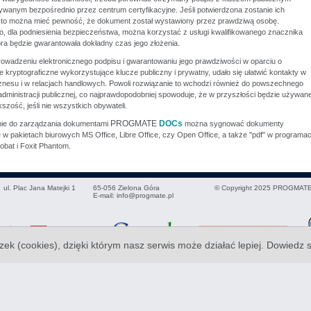
wanym bezpośrednio przez centrum certyfikacyjne. Jeśli potwierdzona zostanie ich
to można mieć pewność, że dokument został wystawiony przez prawdziwą osobę.
, dla podniesienia bezpieczeństwa, można korzystać z usługi kwalifikowanego znacznika
óra będzie gwarantowała dokładny czas jego złożenia.
rowadzeniu elektronicznego podpisu i gwarantowaniu jego prawdziwości w oparciu o
e kryptograficzne wykorzystujące klucze publiczny i prywatny, udało się ułatwić kontakty w
iznesu i w relacjach handlowych. Powoli rozwiązanie to wchodzi również do powszechnego
administracji publicznej, co najprawdopodobniej spowoduje, że w przyszłości będzie używan
szość, jeśli nie wszystkich obywateli.
PROGMATE
DOCs
mie do zarządzania dokumentami
można sygnować dokumenty
w pakietach biurowych MS Office, Libre Office, czy Open Office, a także "pdf" w programa
obat i Foxit Phantom.
ul. Plac Jana Matejki 1
65-056
Zielona Góra
© Copyright 2025 PROGMATE
E-mail:
info@progmate.pl
zek (cookies), dzięki którym nasz serwis może działać lepiej.
Dowiedz 