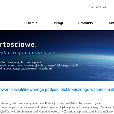
PL
|
EN
|
DE
firmie
ęciach związanych z naszą pracą.
pszych narzędzi oraz innowacyjnych rozwiązań informatycznych.
lidną podstawą proponowanych rozwiązań.
owanie kwalifikowanego podpisu elektronicznego wsparciem d
u
nie wszystkim jest znany fakt, że w Polsce już od ponad 10-ciu lat można używać
cznego podpisu z tymi samymi skutkami prawnymi, jak w przypadku tradycyjnego. Oczywiści
 wyjątków, w których należy złożyć podpis odręczny. Zostało to wprowadzone i szczegółowo