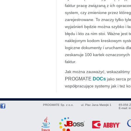
faktur pracę związaną z ich oprac
system, czy zmienione przez które
zarejestrowane. To znaczy tylko tyl
wyjaśnień będzie można szybko i łat
błędu i kto za nim stoi. Ważne jest 
naklejonym kodom kreskowym system
logiczne dokumenty i uruchamia dla
zeskanuje 100 kartek oznaczonych 8
faktur.
Jak można zauważyć, wskazaliśmy 
PROGMATE
DOCs
jako serca pr
współpracujące systemy jak i też ko
PROGMATE Sp. z o.o.
ul. Plac Jana Matejki 1
65-056
Z
E-mail:
i