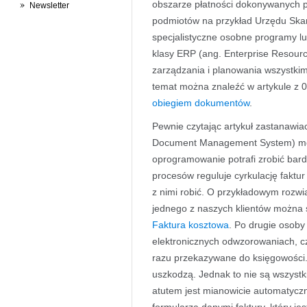
obszarze płatności dokonywanych p
Newsletter
podmiotów na przykład Urzędu Skar
specjalistyczne osobne programy l
klasy ERP (ang. Enterprise Resou
zarządzania i planowania wszystkim
temat można znaleźć w artykule z 
obiegiem dokumentów
.
Pewnie czytając artykuł zastanawia
Document Management System) moż
oprogramowanie potrafi zrobić bard
procesów reguluje cyrkulację faktur
z nimi robić. O przykładowym rozw
jednego z naszych klientów można s
Faktura kosztowa
. Po drugie osoby 
elektronicznych odwzorowaniach, cz
razu przekazywane do księgowości. 
uszkodzą. Jednak to nie są wszystk
atutem jest mianowicie automatyczne