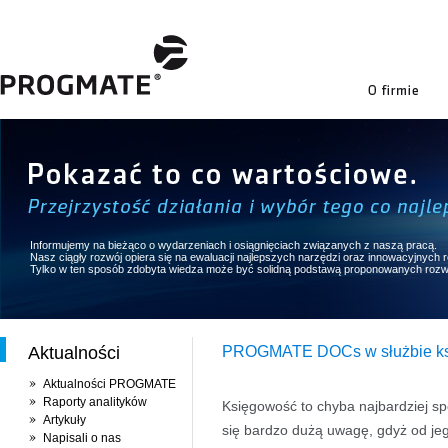
firmie
Informujemy na bieżąco o wydarzeniach i osiągnięciach związanych z naszą pracą.
Nasz ciągły rozwój opiera się na ewaluacji najlepszych narzędzi oraz innowacyjnych
Tylko w ten sposób zdobyta wiedza może być solidną podstawą proponowanych rozw
Aktualności
PROGMATE DOCs w służbie ks
Aktualności PROGMATE
Raporty analityków
Księgowość to chyba najbardziej spe
Artykuły
się bardzo dużą uwagę, gdyż od jeg
Napisali o nas