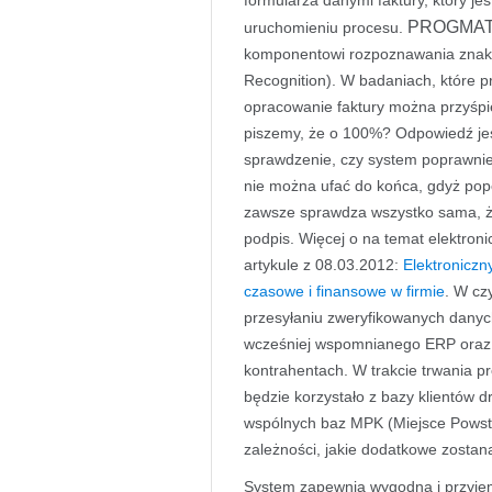
formularza danymi faktury, który je
PROGMA
uruchomieniu procesu.
komponentowi rozpoznawania znak
Recognition). W badaniach, które pr
opracowanie faktury można przyśpi
piszemy, że o 100%? Odpowiedź jes
sprawdzenie, czy system poprawnie
nie można ufać do końca, gdyż pope
zawsze sprawdza wszystko sama, ż
podpis. Więcej o na temat elektron
artykule z 08.03.2012:
Elektroniczn
czasowe i finansowe w firmie
. W c
przesyłaniu zweryfikowanych dany
wcześniej wspomnianego ERP oraz 
kontrahentach. W trakcie trwania 
będzie korzystało z bazy klientów
wspólnych baz MPK (Miejsce Powst
zależności, jakie dodatkowe zosta
System zapewnia wygodną i przyje