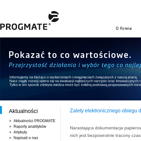
firmie
Informujemy na bieżąco o wydarzeniach i osiągnięciach związanych z naszą pracą.
Nasz ciągły rozwój opiera się na ewaluacji najlepszych narzędzi oraz innowacyjnych
Tylko w ten sposób zdobyta wiedza może być solidną podstawą proponowanych rozw
Aktualności
Zalety elektronicznego obieg
Aktualności PROGMATE
Raporty analityków
Narastająca dokumentacja papiero
Artykuły
nich jest bezpowrotnie tracony cz
Napisali o nas