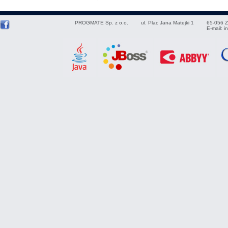
PROGMATE Sp. z o.o.
ul. Plac Jana Matejki 1
65-056
Z
E-mail:
i