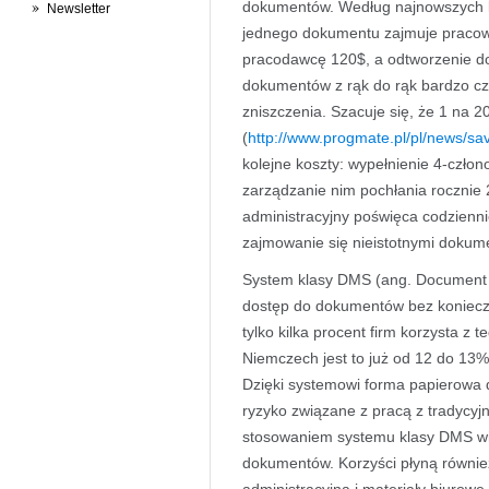
dokumentów. Według najnowszych 
Newsletter
jednego dokumentu zajmuje pracown
pracodawcę 120$, a odtworzenie d
dokumentów z rąk do rąk bardzo czę
zniszczenia. Szacuje się, że 1 na 
(
http://www.progmate.pl/pl/news/sa
kolejne koszty: wypełnienie 4-czło
zarządzanie nim pochłania rocznie
administracyjny poświęca codzienn
zajmowanie się nieistotnymi dokum
System klasy DMS (ang. Document
dostęp do dokumentów bez koniecz
tylko kilka procent firm korzysta z 
Niemczech jest to już od 12 do 13%
Dzięki systemowi forma papierowa 
ryzyko związane z pracą z tradyc
stosowaniem systemu klasy DMS wią
dokumentów. Korzyści płyną równie