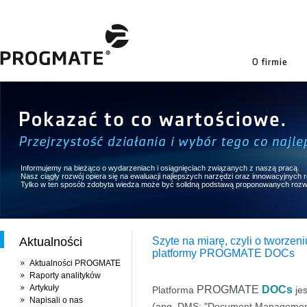
firmie
Informujemy na bieżąco o wydarzeniach i osiągnięciach związanych z naszą pracą.
Nasz ciągły rozwój opiera się na ewaluacji najlepszych narzędzi oraz innowacyjnych
Tylko w ten sposób zdobyta wiedza może być solidną podstawą proponowanych rozw
Aktualności
Szyte na miarę, czyli o tworzen
platformy PROGMATE DOCs
Aktualności PROGMATE
Raporty analityków
Artykuły
PROGMATE
DOCs
Platforma
jes
Napisali o nas
(ang. DMS: "Document Management