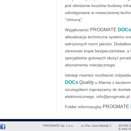
jest obniżenie kosztów budowy infras
udostępniane w nowoczesnej techn
"chmurą".
PROGMATE
DOCs
Wyjątkowość
aktualizacja techniczna systemu o
wdrożonych norm jakości. Dodatko
okresowe kopie bezpieczeństwa, a Kl
specjalistów gotowych służyć porad
abonamentu miesięcznego.
Istnieje również możliwość indywi
DOCs
Quality
u Klienta z bezterm
szczegółami zapraszamy do kontakt
elektronicznego: info@progmate.pl.
PROGMATE
Folder informacyjny
PROGMATE Sp. z o.o.
ul. Plac Jana Matejki 1
65-056
Z
E-mail:
i