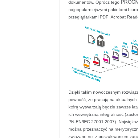
PROG
dokumentów. Oprócz tego
najpopularniejszymi pakietami biur
przeglądarkami PDF: Acrobat Reade
Dzięki takim nowoczesnym rozwiąz
pewność, że pracują na aktualnych
którą wytwarzają będzie zawsze ła
ich wewnętrzną integralność (zast
PN-EN/IEC 27001:2007). Największy
można przeznaczyć na merytoryczn
związane np. z poszukiwaniem zag