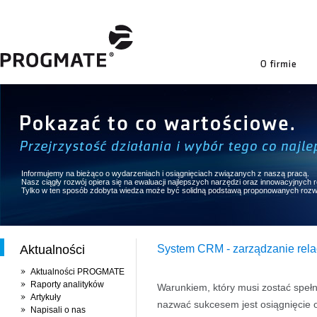
firmie
Informujemy na bieżąco o wydarzeniach i osiągnięciach związanych z naszą pracą.
Nasz ciągły rozwój opiera się na ewaluacji najlepszych narzędzi oraz innowacyjnych
Tylko w ten sposób zdobyta wiedza może być solidną podstawą proponowanych rozw
Aktualności
System CRM - zarządzanie relac
Aktualności PROGMATE
Raporty analityków
Warunkiem, który musi zostać spełn
Artykuły
nazwać sukcesem jest osiągnięcie 
Napisali o nas