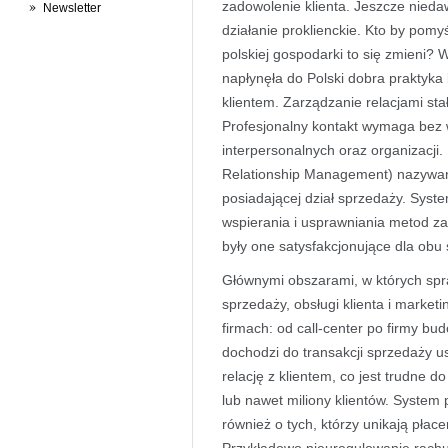
zadowolenie klienta. Jeszcze niedaw
Newsletter
działanie proklienckie. Kto by pomyś
polskiej gospodarki to się zmieni?
napłynęła do Polski dobra praktyka 
klientem. Zarządzanie relacjami stał
Profesjonalny kontakt wymaga bez 
interpersonalnych oraz organizacji
Relationship Management) nazywane
posiadającej dział sprzedaży. Sys
wspierania i usprawniania metod za
były one satysfakcjonujące dla obu 
Głównymi obszarami, w których spr
sprzedaży, obsługi klienta i marke
firmach: od call-center po firmy b
dochodzi do transakcji sprzedaży u
relację z klientem, co jest trudne d
lub nawet miliony klientów. System p
również o tych, którzy unikają pła