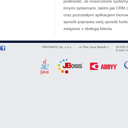
podkreślić, że nowoczesne systemy t
innymi systemami, takimi jak CRM 
oraz pozostałymi aplikacjami biur
sposób poprawia swój sposób funkc
związane z obsługą klienta.
PROGMATE Sp. z o.o.
ul. Plac Jana Matejki 1
65-056
Z
E-mail:
i