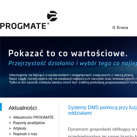
firmie
Informujemy na bieżąco o wydarzeniach i osiągnięciach związanych z naszą pracą.
Nasz ciągły rozwój opiera się na ewaluacji najlepszych narzędzi oraz innowacyjnych
Tylko w ten sposób zdobyta wiedza może być solidną podstawą proponowanych rozw
Aktualności
Systemy DMS pomocą przy fuzjac
oddziałami
Aktualności PROGMATE
Raporty analityków
Artykuły
Dynamizm gospodarki obfitujący w r
Napisali o nas
przedsiębiorstwa tej samej branży 