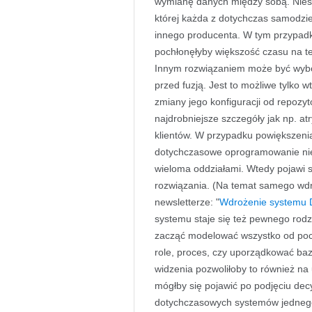
wymianę danych między sobą. Nieste
której każda z dotychczas samodzi
innego producenta. W tym przypad
pochłonęłyby większość czasu na te
Innym rozwiązaniem może być wybó
przed fuzją. Jest to możliwe tylko
zmiany jego konfiguracji od repozyt
najdrobniejsze szczegóły jak np. a
klientów. W przypadku powiększenia
dotychczasowe oprogramowanie nie
wieloma oddziałami. Wtedy pojawi 
rozwiązania. (Na temat samego wd
newsletterze: "
Wdrożenie systemu
systemu staje się też pewnego rodza
zacząć modelować wszystko od pocz
role, proces, czy uporządkować baz
widzenia pozwoliłoby to również na u
mógłby się pojawić po podjęciu decy
dotychczasowych systemów jednego 