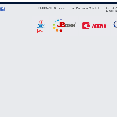
PROGMATE Sp. z o.o.
ul. Plac Jana Matejki 1
65-056
Z
E-mail:
i