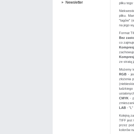
Newsletter
pliku tego f
Niekwesti
pliku. Ma
"tagów" (e
na jego wy
Format TI
Bez zast
co zajmuje
Kompresj
zachowują
Kompresj
ze stratą 
Możemy te
RGB
- je
złożenia p
(niebiesk
ludzkieg
ustalonych
CMYK
- p
zmieszanie
LAB
- "L"
Kolejną za
TIFF jest 
przez pod
kolorów na