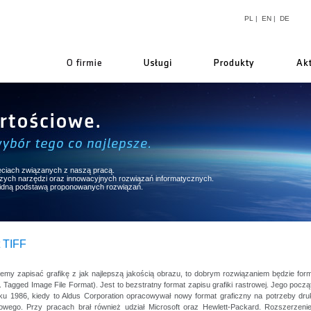
PL
|
EN
|
DE
firmie
ęciach związanych z naszą pracą.
pszych narzędzi oraz innowacyjnych rozwiązań informatycznych.
lidną podstawą proponowanych rozwiązań.
 TIFF
cemy zapisać grafikę z jak najlepszą jakością obrazu, to dobrym rozwiązaniem będzie for
 Tagged Image File Format). Jest to bezstratny format zapisu grafiki rastrowej. Jego począ
oku 1986, kiedy to Aldus Corporation opracowywał nowy format graficzny na potrzeby dr
towego. Przy pracach brał również udział Microsoft oraz Hewlett-Packard. Rozszerzeni