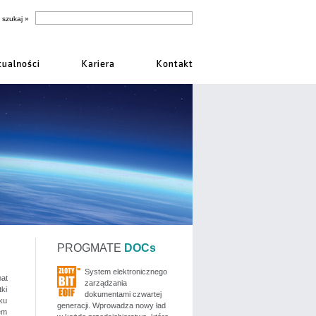
PROGMATE
DOCs
System elektronicznego
mat
zarządzania
tki
dokumentami czwartej
uku
generacji. Wprowadza nowy ład
em