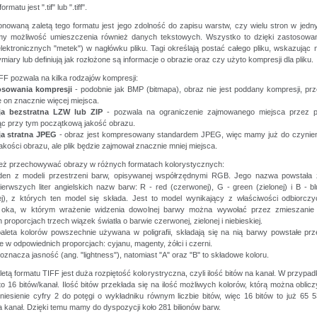
ormatu jest ".tif" lub ".tiff".
onowaną zaletą tego formatu jest jego zdolność do zapisu warstw, czy wielu stron w jed
my możliwość umieszczenia również danych tekstowych. Wszystko to dzięki zastosowan
lektronicznych "metek") w nagłówku pliku. Tagi określają postać całego pliku, wskazując 
miary lub definiują jak rozłożone są informacje o obrazie oraz czy użyto kompresji dla pliku.
FF pozwala na kilka rodzajów kompresji:
osowania kompresji
- podobnie jak BMP (bitmapa), obraz nie jest poddany kompresji, pr
 on znacznie więcej miejsca.
a bezstratna LZW lub ZIP
- pozwala na ograniczenie zajmowanego miejsca przez pl
c przy tym początkową jakość obrazu.
a stratna JPEG
- obraz jest kompresowany standardem JPEG, więc mamy już do czynien
jakości obrazu, ale plik będzie zajmował znacznie mniej miejsca.
ż przechowywać obrazy w różnych formatach kolorystycznych:
den z modeli przestrzeni barw, opisywanej współrzędnymi RGB. Jego nazwa powstała 
ierwszych liter angielskich nazw barw: R - red (czerwonej), G - green (zielonej) i B - b
iej), z których ten model się składa. Jest to model wynikający z właściwości odbiorcz
o oka, w którym wrażenie widzenia dowolnej barwy można wywołać przez zmieszanie
 proporcjach trzech wiązek światła o barwie czerwonej, zielonej i niebieskiej.
aleta kolorów powszechnie używana w poligrafii, składają się na nią barwy powstałe pr
 w odpowiednich proporcjach: cyjanu, magenty, żółci i czerni.
 oznacza jasność (ang. "lightness"), natomiast "A" oraz "B" to składowe koloru.
letą formatu TIFF jest duża rozpiętość kolorystryczna, czyli ilość bitów na kanał. W przypa
to 16 bitów/kanał. Ilość bitów przekłada się na ilość możliwych kolorów, którą można oblic
niesienie cyfry 2 do potęgi o wykładniku równym liczbie bitów, więc 16 bitów to już 65 
 kanał. Dzięki temu mamy do dyspozycji koło 281 bilionów barw.