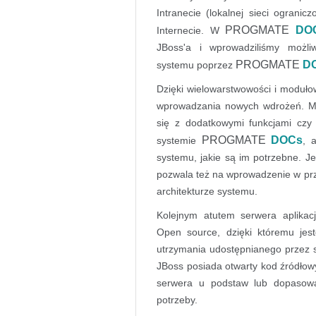
Intranecie (lokalnej sieci ogranicz
PROGMATE
DO
Internecie. W
JBoss'a i wprowadziliśmy możli
PROGMATE
D
systemu poprzez
Dzięki wielowarstwowości i moduł
wprowadzania nowych wdrożeń. M
się z dodatkowymi funkcjami czy
PROGMATE
DOCs
systemie
, 
systemu, jakie są im potrzebne. J
pozwala też na wprowadzenie w pr
architekturze systemu.
Kolejnym atutem serwera aplikac
Open source, dzięki któremu jes
utrzymania udostępnianego przez 
JBoss posiada otwarty kod źródłow
serwera u podstaw lub dopasować
potrzeby.