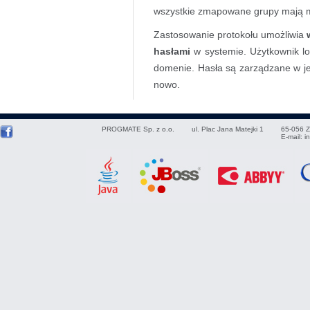
wszystkie zmapowane grupy mają mi
Zastosowanie protokołu umożliwia
hasłami
w systemie. Użytkownik lo
domenie. Hasła są zarządzane w jed
nowo.
PROGMATE Sp. z o.o.
ul. Plac Jana Matejki 1
65-056
Z
E-mail:
i