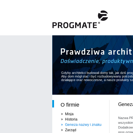
Gdyby architekci budowali domy tak, jak dziś prog
Aby dom mógł stać i być rozbudowywany potrzeba
działające oraz nowoczesne, a nasze produkty są 
O firmie
Genez
Misja
Nazwa PR
Historia
wszystkim
Geneza nazwy i znaku
Dodatkowo
Zarząd
pros
oznac