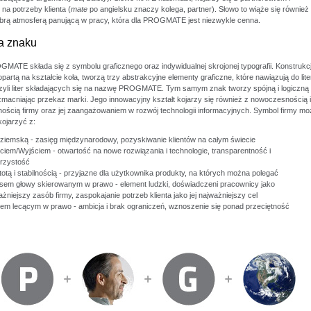
na potrzeby klienta (
mate
po angielsku znaczy kolega, partner). Słowo to wiąże się również
brą atmosferą panującą w pracy, która dla PROGMATE jest niezwykle cenna.
a znaku
MATE składa się z symbolu graficznego oraz indywidualnej skrojonej typografii. Konstrukc
partą na kształcie koła, tworzą trzy abstrakcyjne elementy graficzne, które nawiązują do lite
 czyli liter składających się na nazwę PROGMATE. Tym samym znak tworzy spójną i logiczną
zmacniając przekaz marki. Jego innowacyjny kształt kojarzy się również z nowoczesnością i
ością firmy oraz jej zaangażowaniem w rozwój technologii informacyjnych. Symbol firmy mo
kojarzyć z:
 ziemską - zasięg międzynarodowy, pozyskiwanie klientów na całym świecie
ciem/Wyjściem - otwartość na nowe rozwiązania i technologie, transparentność i
jrzystość
totą i stabilnością - przyjazne dla użytkownika produkty, na których można polegać
sem głowy skierowanym w prawo - element ludzki, doświadczeni pracownicy jako
żniejszy zasób firmy, zaspokajanie potrzeb klienta jako jej najważniejszy cel
iem lecącym w prawo - ambicja i brak ograniczeń, wznoszenie się ponad przeciętność