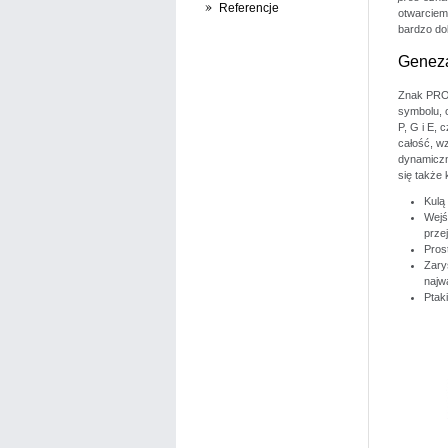
Referencje
otwarciem 
bardzo do
Genez
Znak PROG
symbolu, o
P, G i E,
całość, w
dynamiczn
się także 
Kulą
Wejś
prze
Pros
Zary
najwa
Ptak