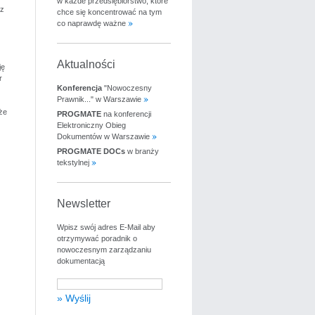
w każde przedsiębiorstwo, które
 z
chce się koncentrować na tym
co naprawdę ważne
Aktualności
ję
r
Konferencja
"Nowoczesny
Prawnik..." w Warszawie
że
PROGMATE
na konferencji
Elektroniczny Obieg
Dokumentów w Warszawie
PROGMATE DOCs
w branży
tekstylnej
Newsletter
Wpisz swój adres E-Mail aby
otrzymywać poradnik o
nowoczesnym zarządzaniu
dokumentacją