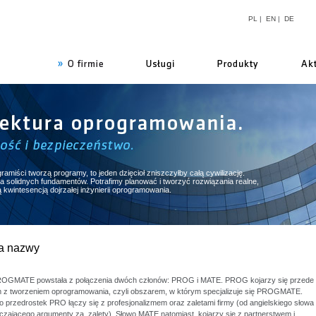
PL
|
EN
|
DE
firmie
ramiści tworzą programy, to jeden dzięcioł zniszczyłby całą cywilizację.
 solidnych fundamentów. Potrafimy planować i tworzyć rozwiązania realne,
kwintesencją dojrzałej inżynierii oprogramowania.
a nazwy
OGMATE powstała z połączenia dwóch członów: PROG i MATE. PROG kojarzy się przede
 z tworzeniem oprogramowania, czyli obszarem, w którym specjalizuje się PROGMATE.
 przedrostek PRO łączy się z profesjonalizmem oraz zaletami firmy (od angielskiego słowa
zającego argumenty za, zalety). Słowo MATE natomiast, kojarzy się z partnerstwem i