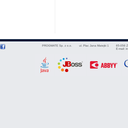
PROGMATE Sp. z o.o.
ul. Plac Jana Matejki 1
65-056
Z
E-mail:
i