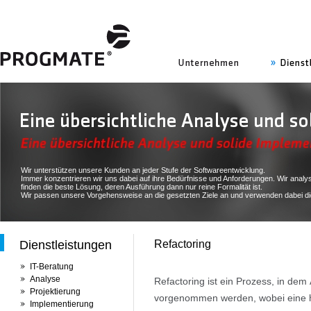
uns
Wir unterstützen unsere Kunden an jeder Stufe der Softwareentwicklung.
Immer konzentrieren wir uns dabei auf ihre Bedürfnisse und Anforderungen. Wir analys
finden die beste Lösung, deren Ausführung dann nur reine Formalität ist.
Wir passen unsere Vorgehensweise an die gesetzten Ziele an und verwenden dabei di
Dienstleistungen
Refactoring
IT-Beratung
Analyse
Refactoring ist ein Prozess, in d
Projektierung
vorgenommen werden, wobei eine ho
Implementierung