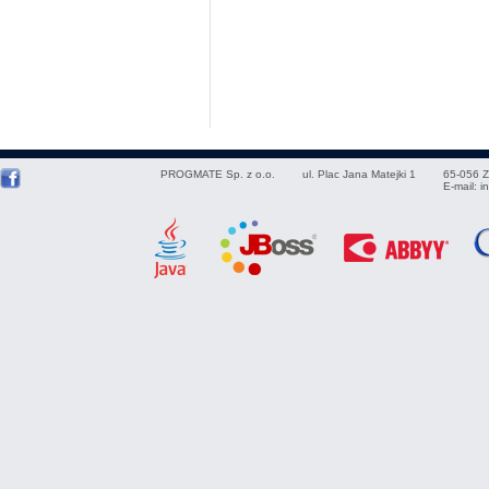
PROGMATE Sp. z o.o.
ul. Plac Jana Matejki 1
65-056
Z
E-mail:
i