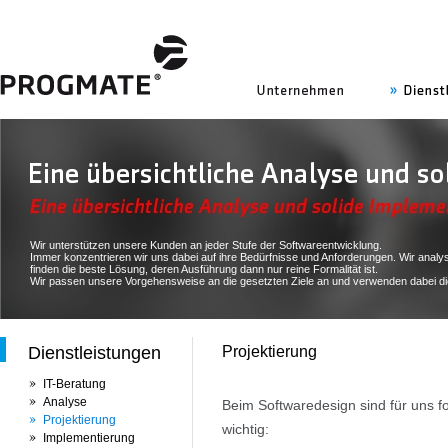
uns
Wir unterstützen unsere Kunden an jeder Stufe der Softwareentwicklung.
Immer konzentrieren wir uns dabei auf ihre Bedürfnisse und Anforderungen. Wir analys
finden die beste Lösung, deren Ausführung dann nur reine Formalität ist.
Wir passen unsere Vorgehensweise an die gesetzten Ziele an und verwenden dabei di
Dienstleistungen
Projektierung
IT-Beratung
Analyse
Beim Softwaredesign sind für uns 
Projektierung
wichtig:
Implementierung