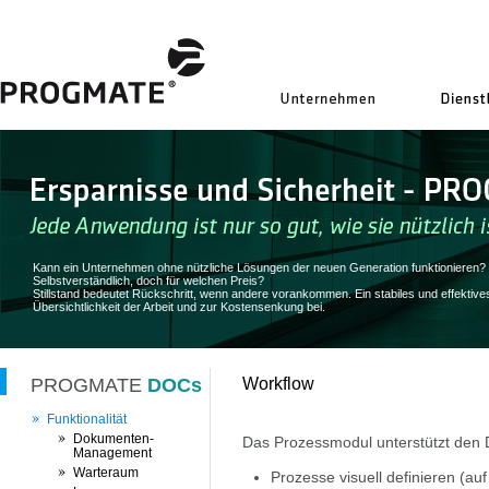
uns
Kann ein Unternehmen ohne nützliche Lösungen der neuen Generation funktionieren?
Selbstverständlich, doch für welchen Preis?
Stillstand bedeutet Rückschritt, wenn andere vorankommen. Ein stabiles und effek
Übersichtlichkeit der Arbeit und zur Kostensenkung bei.
PROGMATE
DOCs
Workflow
Funktionalität
Dokumenten-
Das Prozessmodul unterstützt den 
Management
Warteraum
Prozesse visuell definieren (a