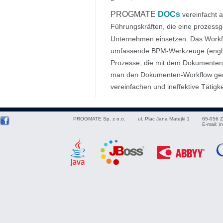
PROGMATE
DOCs
vereinfacht a
Führungskräften, die eine prozess
Unternehmen einsetzen. Das Workf
umfassende BPM-Werkzeuge (engl. B
Prozesse, die mit dem Dokumente
man den Dokumenten-Workflow gen
vereinfachen und ineffektive Tätigk
PROGMATE Sp. z o.o.
ul. Plac Jana Matejki 1
65-056
Z
E-mail:
i