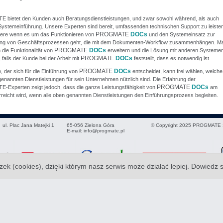
bietet den Kunden auch Beratungsdienstleistungen, und zwar sowohl während, als auch
Systemeinführung. Unsere Experten sind bereit, umfassenden technischen Support zu leisten
PROGMATE
DOCs
ere wenn es um das Funktionieren von
und den Systemeinsatz zur
ung von Geschäftsprozessen geht, die mit dem Dokumenten-Workflow zusammenhängen. M
PROGMATE
DOCs
die Funktionalität von
erweitern und die Lösung mit anderen Systeme
PROGMATE
DOCs
 falls der Kunde bei der Arbeit mit
feststellt, dass es notwendig ist.
PROGMATE
DOCs
 der sich für die Einführung von
entscheidet, kann frei wählen, welche
enannten Dienstleistungen für sein Unternehmen nützlich sind. Die Erfahrung der
PROGMATE
DOCs
Experten zeigt jedoch, dass die ganze Leistungsfähigkeit von
am
reicht wird, wenn alle oben genannten Dienstleistungen den Einführungsprozess begleiten.
ul. Plac Jana Matejki 1
65-056
Zielona Góra
© Copyright 2025 PROGMATE S
E-mail:
info@progmate.pl
zek (cookies), dzięki którym nasz serwis może działać lepiej.
Dowiedz 