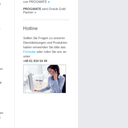
von PROGMATE
t
PROGMATE
wird Oracle Gold
Partner
Hotline
r
Sollten Sie Fragen zu unseren
Dienstleistungen und Produkten
haben verwenden Sie bitte das
Formular
oder rufen Sie uns an
unter:
+48 61 834 54 49
en
t
en
e