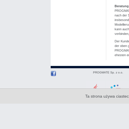
Beratung
PROGMATE 
nach der 
insbesond
Modellier
kann auch 
verbinden,
Der Kunde,
der oben g
PROGMATE-
ehesten er
PROGMATE Sp. z o.o.
Ta strona używa ciastec