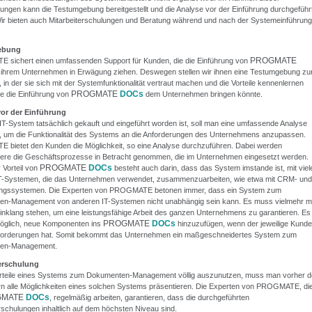
tungen kann die Testumgebung bereitgestellt und die Analyse vor der Einführung durchgeführ
ir bieten auch Mitarbeiterschulungen und Beratung während und nach der Systemeinführung
ebung
PROGMATE
sichert einen umfassenden Support für Kunden, die die Einführung von
n ihrem Unternehmen in Erwägung ziehen. Deswegen stellen wir ihnen eine Testumgebung zu
 in der sie sich mit der Systemfunktionalität vertraut machen und die Vorteile kennenlernen
PROGMATE
DOCs
ie die Einführung von
dem Unternehmen bringen könnte.
or der Einführung
IT-System tatsächlich gekauft und eingeführt worden ist, soll man eine umfassende Analyse
, um die Funktionalität des Systems an die Anforderungen des Unternehmens anzupassen.
bietet den Kunden die Möglichkeit, so eine Analyse durchzuführen. Dabei werden
ere die Geschäftsprozesse in Betracht genommen, die im Unternehmen eingesetzt werden.
PROGMATE
DOCs
 Vorteil von
besteht auch darin, dass das System imstande ist, mit viel
T-Systemen, die das Unternehmen verwendet, zusammenzuarbeiten, wie etwa mit CRM- und
ngssystemen. Die Experten von PROGMATE betonen immer, dass ein System zum
n-Management von anderen IT-Systemen nicht unabhängig sein kann. Es muss vielmehr mi
inklang stehen, um eine leistungsfähige Arbeit des ganzen Unternehmens zu garantieren. Es
PROGMATE
DOCs
möglich, neue Komponenten ins
hinzuzufügen, wenn der jeweilige Kunde
forderungen hat. Somit bekommt das Unternehmen ein maßgeschneidertes System zum
en-Management.
erschulung
rteile eines Systems zum Dokumenten-Management völlig auszunutzen, muss man vorher d
ern alle Möglichkeiten eines solchen Systems präsentieren. Die Experten von PROGMATE, di
GMATE
DOCs
, regelmäßig arbeiten, garantieren, dass die durchgeführten
rschulungen inhaltlich auf dem höchsten Niveau sind.