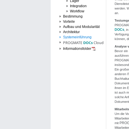
Lager
Dienstleis
Integration
werden. W
Workflow
an.
Bestimmung
Testumg
Vorteile
PROGMATE 
Aufbau und Modularität
DOCs
, i
Architektur
Verfügung,
Systemeinführung
können, d
PROGMATE
DOCs
Cloud
Analyse v
Informationsfolder
Bevor ein 
ausführen
PROGMATE 
insbesond
Ein großer
anderen I
Buchhaltu
Dokumente
ihnen im E
ist auch 
solche An
Dokument
Mitarbeit
Um die Vo
Mitarbeit
PRO
mit
Mitarbeite