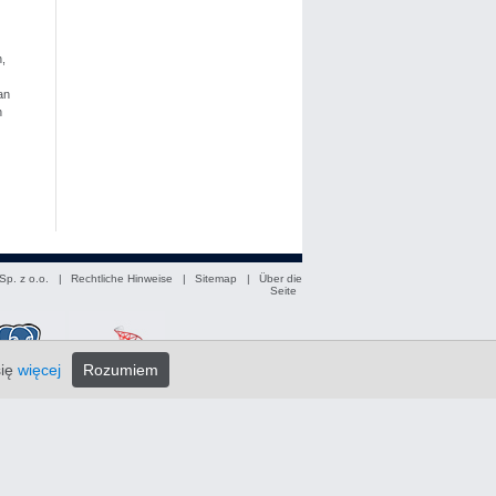
,
an
n
p. z o.o. |
Rechtliche Hinweise
|
Sitemap
|
Über die
Seite
się
więcej
Rozumiem