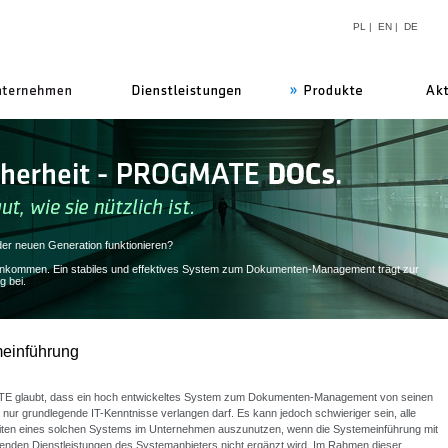
PL
|
EN
|
DE
uns
er neuen Generation funktionieren?
orankommen. Ein stabiles und effektives System zum Dokumenten-Management trägt zur
g bei.
einführung
glaubt, dass ein hoch entwickeltes System zum Dokumenten-Management von seinen
nur grundlegende IT-Kenntnisse verlangen darf. Es kann jedoch schwieriger sein, alle
iten eines solchen Systems im Unternehmen auszunutzen, wenn die Systemeinführung mit
enden Dienstleistungen des Systemanbieters nicht ergänzt wird. Im Rahmen dieser