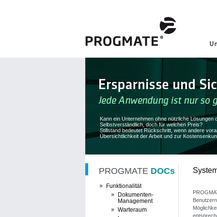
Kann ein Unternehmen ohne nützliche Lösungen d
Selbstverständlich, doch für welchen Preis?
Stillstand bedeutet Rückschritt, wenn andere v
Übersichtlichkeit der Arbeit und zur Kostensenkun
PROGMATE
DOCs
System
Funktionalität
PROGMATE 
Dokumenten-
Benutzern 
Management
Möglichke
Warteraum
entsprech