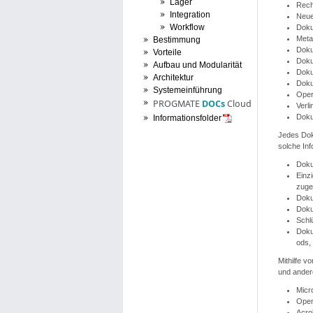
Lager
Rech
Integration
Neue
Workflow
Doku
Meta
Bestimmung
Doku
Vorteile
Doku
Aufbau und Modularität
Doku
Architektur
Doku
Systemeinführung
Oper
PROGMATE
DOCs
Cloud
Verl
Doku
Informationsfolder
Jedes Dok
solche Inf
Doku
Einz
zuge
Dokum
Doku
Schl
Doku
ods, 
Mithilfe vo
und ander
Micro
Open
Acro