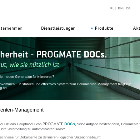
PL
|
EN
|
DE
uns
er neuen Generation funktionieren?
orankommen. Ein stabiles und effektives System zum Dokumenten-Management trägt zur
g bei.
enten-Management
PROGMATE
DOCs
dul ist das Hauptmodul von
, Seine Aufgabe besteht darin, Dokumente 
 ihre Verarbeitung zu automatisieren sowie:
eichnisse für Dokumente zu definieren (logischer Verzeichnisbaum)