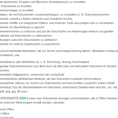
te bestimmter Gruppen und Benutzer (Kompetenzen) zu verwalten
 Dokumente zu erstellen
mentvorlagen zu erstellen
daten, die mit Dokumenten zusammenhängen, zu verwalten (z. B. Dokumentnummer)
mente schnell zu finden (einfache und erweiterte Suche)
mente mithilfe von integrierten Editors und externen Tools anzuzeigen und zu verarbeiten
mente zur Bearbeitung zu sperren
mentversionen zu erfassen und auf die Geschichte von Änderungen einfach zuzugreifen
ationen auf Dokumenten zu überwachen
inkungen zwischen Dokumenten zu definieren
mente ins externe Dateisystem zu exportieren
ument beinhaltet Metadaten, die zur Suche und Kategorisierung dienen. Metadaten umfasse
ormationen, wie:
mentklasse (die definierbar ist, z. B. Rechnung, Vertrag, Anschreiben)
igartige Dokumentnummer (sie dient auch als Barcode und wird jedem Dokument im System
ordnet)
enttitel (obligatorisch, verbessert die Lesbarkeit)
mentattribute (definierbare Attribute, die das Dokument zusätzlich beschreiben)
üsselwörter (dienen zur Suche von Dokumenten und beschreiben zusätzlich seinen Inhalt)
menttyp (Typ der Bestanddateien im Dokument; unterstützte Dateiformate sind doc, xls, odt,
pdf, png, jpg, tiff usw.)
PROGMATE
DOCs
n
kann man Dokumente anzeigen und bearbeiten, die in Office Paketen
en externen Werkzeugen erstellt werden, darunter:
soft Office
 Office
bat Reader