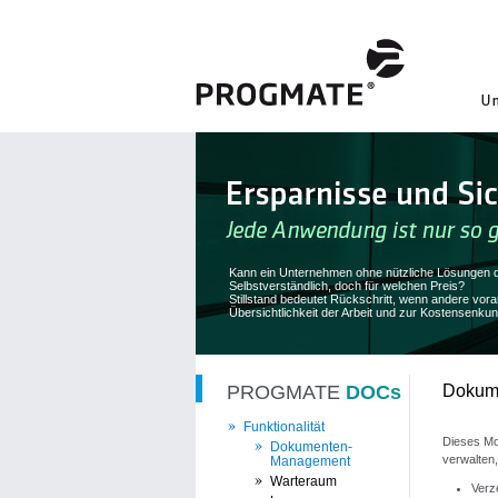
Kann ein Unternehmen ohne nützliche Lösungen d
Selbstverständlich, doch für welchen Preis?
Stillstand bedeutet Rückschritt, wenn andere v
Übersichtlichkeit der Arbeit und zur Kostensenkun
PROGMATE
DOCs
Dokum
Funktionalität
Dieses Mo
Dokumenten-
verwalten,
Management
Warteraum
Verz