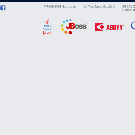
PROGMATE Sp. z o.o.
ul. Plac Jana Matejki 1
65-056
Z
E-mail:
i