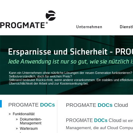
uns
Kann ein Unternehmen ohne nützliche Lösungen der neuen Generation funktionieren?
Selbstverständlich, doch für welchen Preis?
Stillstand bedeutet Rückschritt, wenn andere vorankommen. Ein stabiles und effek
Übersichtlichkeit der Arbeit und zur Kostensenkung bei.
PROGMATE
DOCs
PROGMATE
DOCs
Cloud
Funktionalität
Dokumenten-
PROGMATE
DOCs
Cloud
ist e
Management
Management, die auf Cloud Computin
Warteraum