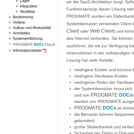
Lager
wir die SaaS-Architektur (engl. Sof
Integration
Funktionsprinzip dieser Lösung sie
Workflow
PROGMATE wurden ein Datenbankser
Bestimmung
Vorteile
Systembenutzer verwenden Client-
Aufbau und Modularität
Client
Web Client
oder
) und kön
Architektur
das Internet verbinden. Sie könne
Systemeinführung
PROGMATE
DOCs
Cloud
ausführen, die sie zur Verfügung h
Informationsfolder
Unternehmen in der vollständigen V
Lösung hat viele Vorteile:
niedrigere Kosten und kürzere 
niedrigere Hardware-Kosten
niedrigeres Risiko der Hardwar
der Systembenutzer muss sich
PROGMATE
DOCs
und von
werden von PROGMATE ausgef
PROGMATE
DOCs
ist immer
die Benutzer können bequemer a
gebunden)
große Skalierbarkeit und einf
Sicherheit der Daten in Doku