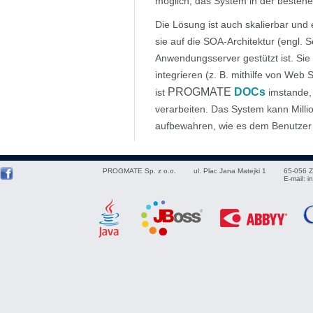
möglich, das System in der bestehe
Die Lösung ist auch skalierbar und
sie auf die SOA-Architektur (engl. 
Anwendungsserver gestützt ist. Sie
integrieren (z. B. mithilfe von We
PROGMATE
DOCs
ist
imstande,
verarbeiten. Das System kann Mill
aufbewahren, wie es dem Benutzer
PROGMATE Sp. z o.o.
ul. Plac Jana Matejki 1
65-056
Z
E-mail:
i