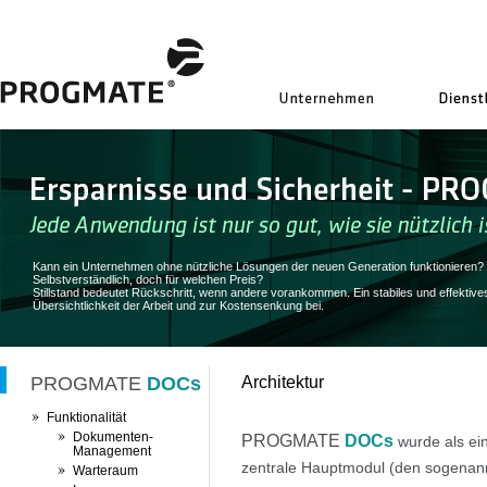
uns
Kann ein Unternehmen ohne nützliche Lösungen der neuen Generation funktionieren?
Selbstverständlich, doch für welchen Preis?
Stillstand bedeutet Rückschritt, wenn andere vorankommen. Ein stabiles und effek
Übersichtlichkeit der Arbeit und zur Kostensenkung bei.
PROGMATE
DOCs
Architektur
Funktionalität
Dokumenten-
PROGMATE
DOCs
wurde als ein
Management
zentrale Hauptmodul (den sogenan
Warteraum