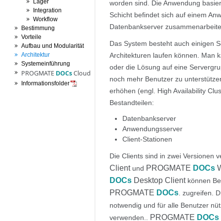
Lager
worden sind. Die Anwendung basiert 
Integration
Schicht befindet sich auf einem An
Workflow
Datenbankserver zusammenarbeite
Bestimmung
Vorteile
Das System besteht auch einigen S
Aufbau und Modularität
Architektur
Architekturen laufen können. Man k
Systemeinführung
oder die Lösung auf eine Servergrup
PROGMATE
DOCs
Cloud
noch mehr Benutzer zu unterstützen
Informationsfolder
erhöhen (engl. High Availability Cl
Bestandteilen:
Datenbankserver
Anwendungsserver
Client-Stationen
Die Clients sind in zwei Versionen 
Client
PROGMATE
DOCs
W
und
DOCs
Desktop Client
können Ben
PROGMATE
DOCs
. zugreifen. 
notwendig und für alle Benutzer nüt
PROGMATE
DOCs
verwenden..