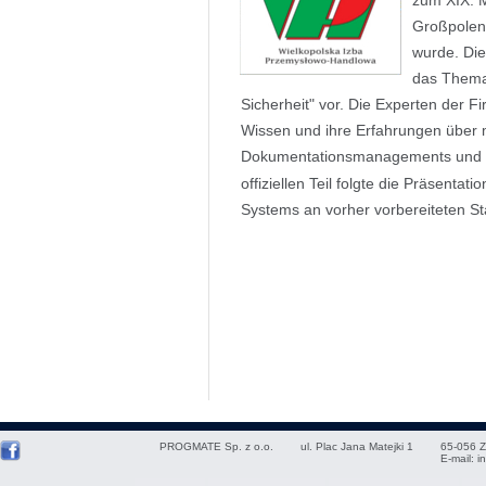
zum XIX. M
Großpolens
wurde. Die
das Thema
Sicherheit" vor. Die Experten der F
Wissen und ihre Erfahrungen über
Dokumentationsmanagements und 
offiziellen Teil folgte die Präsentati
Systems an vorher vorbereiteten St
PROGMATE Sp. z o.o.
ul. Plac Jana Matejki 1
65-056
Z
E-mail:
i