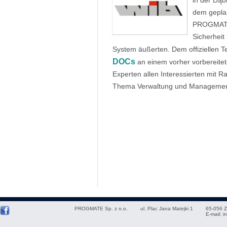
in der Dąb
dem geplan
PROGMATE 
Sicherhei
System äußerten. Dem offiziellen Te
DOCs
an einem vorher vorbereitet
Experten allen Interessierten mit 
Thema Verwaltung und Managemen
PROGMATE Sp. z o.o.
ul. Plac Jana Matejki 1
65-056
Z
E-mail:
i