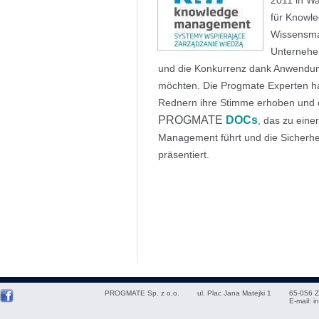
2011 in W
für Knowl
Wissensma
Unternehem
und die Konkurrenz dank Anwendun
möchten. Die Progmate Experten ha
Rednern ihre Stimme erhoben und
PROGMATE
DOCs
, das zu eine
Management führt und die Sicherhei
präsentiert.
PROGMATE Sp. z o.o.
ul. Plac Jana Matejki 1
65-056
Z
E-mail:
i