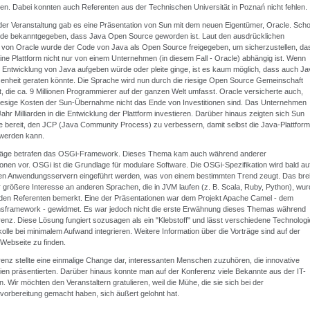
en. Dabei konnten auch Referenten aus der Technischen Universität in Poznań nicht fehlen.
er Veranstaltung gab es eine Präsentation von Sun mit dem neuen Eigentümer, Oracle. Sch
rde bekanntgegeben, dass Java Open Source geworden ist. Laut den ausdrücklichen
von Oracle wurde der Code von Java als Open Source freigegeben, um sicherzustellen, da
ine Plattform nicht nur von einem Unternehmen (in diesem Fall - Oracle) abhängig ist. Wenn
 Entwicklung von Java aufgeben würde oder pleite ginge, ist es kaum möglich, dass auch Ja
senheit geraten könnte. Die Sprache wird nun durch die riesige Open Source Gemeinschaft
t, die ca. 9 Millionen Programmierer auf der ganzen Welt umfasst. Oracle versicherte auch,
riesige Kosten der Sun-Übernahme nicht das Ende von Investitionen sind. Das Unternehmen
 Jahr Milliarden in die Entwicklung der Plattform investieren. Darüber hinaus zeigten sich Sun
e bereit, den JCP (Java Community Process) zu verbessern, damit selbst die Java-Plattform
 werden kann.
räge betrafen das OSGi-Framework. Dieses Thema kam auch während anderer
onen vor. OSGi ist die Grundlage für modulare Software. Die OSGi-Spezifikation wird bald au
en Anwendungsservern eingeführt werden, was von einem bestimmten Trend zeugt. Das brei
größere Interesse an anderen Sprachen, die in JVM laufen (z. B. Scala, Ruby, Python), wur
den Referenten bemerkt. Eine der Präsentationen war dem Projekt Apache Camel - dem
onsframework - gewidmet. Es war jedoch nicht die erste Erwähnung dieses Themas während
enz. Diese Lösung fungiert sozusagen als ein "Klebstoff" und lässt verschiedene Technologi
olle bei minimalem Aufwand integrieren. Weitere Information über die Vorträge sind auf der
bseite zu finden.
enz stellte eine einmalige Change dar, interessanten Menschen zuzuhören, die innovative
en präsentierten. Darüber hinaus konnte man auf der Konferenz viele Bekannte aus der IT-
en. Wir möchten den Veranstaltern gratulieren, weil die Mühe, die sie sich bei der
vorbereitung gemacht haben, sich äußert gelohnt hat.