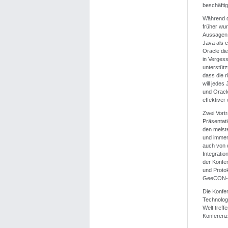
beschäftig
Während d
früher wu
Aussagen 
Java als e
Oracle die
in Verges
unterstütz
dass die 
will jedes
und Oracl
effektiver
Zwei Vort
Präsentati
den meist
und immer 
auch von 
Integrati
der Konfer
und Protok
GeeCON-We
Die Konfer
Technologi
Welt treff
Konferenz