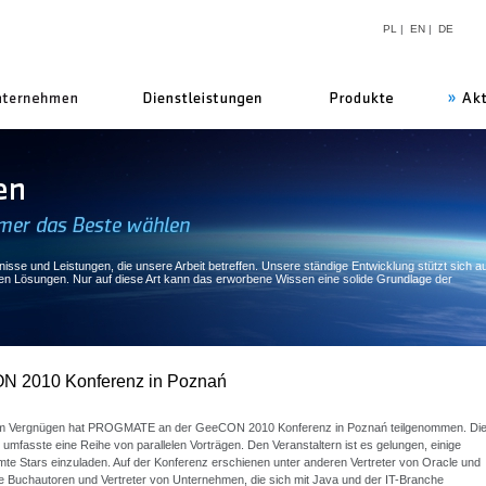
PL
|
EN
|
DE
uns
isse und Leistungen, die unsere Arbeit betreffen. Unsere ständige Entwicklung stützt sich au
ven Lösungen. Nur auf diese Art kann das erworbene Wissen eine solide Grundlage der
 2010 Konferenz in Poznań
m Vergnügen hat PROGMATE an der GeeCON 2010 Konferenz in Poznań teilgenommen. Di
umfasste eine Reihe von parallelen Vorträgen. Den Veranstaltern ist es gelungen, einige
te Stars einzuladen. Auf der Konferenz erschienen unter anderen Vertreter von Oracle und
 Buchautoren und Vertreter von Unternehmen, die sich mit Java und der IT-Branche