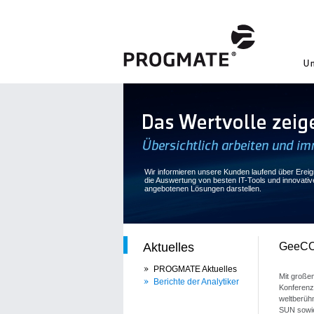
Wir informieren unsere Kunden laufend über Ereign
die Auswertung von besten IT-Tools und innovati
angebotenen Lösungen darstellen.
Aktuelles
GeeCON
PROGMATE Aktuelles
Mit große
Berichte der Analytiker
Konferenz 
weltberühm
SUN sowie