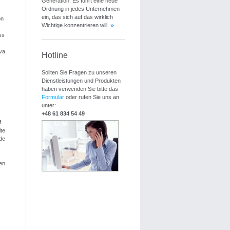
Generation. Es führt eine neue
Ordnung in jedes Unternehmen
ein, das sich auf das wirklich
on
Wichtige konzentrieren will.
ss
va
Hotline
Sollten Sie Fragen zu unseren
Dienstleistungen und Produkten
haben verwenden Sie bitte das
Formular
oder rufen Sie uns an
unter:
+48 61 834 54 49
f
te
de
en