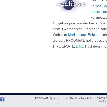
Dokumente
Eclipse Co
applicatio
kommerziel
Umgebung - einem der besten Werk
erstellt worden sind. Darüber hinau
Webseite
Marketplace Eclipse
ersch
werden. PROGMATE hofft, dass die
PROGMATE
DOCs
auf dem inter
PROGMATE Sp. z o.o.
ul. Plac Jana Matejki 1
65-056
Z
E-mail:
i