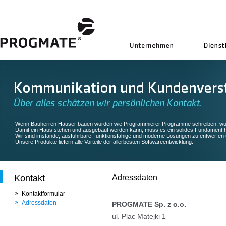
uns
Wenn Bauherren Häuser bauen würden wie Programmierer Programme schreiben, würde 
Damit ein Haus stehen und ausgebaut werden kann, muss es ein solides Fundament 
Wir sind imstande, ausführbare, funktionsfähige und moderne Lösungen zu entwerfen 
Unsere Produkte liefern alle Vorteile der allerbesten Softwareentwicklung.
Kontakt
Adressdaten
Kontaktformular
Adressdaten
PROGMATE Sp. z o.o.
ul. Plac Matejki 1