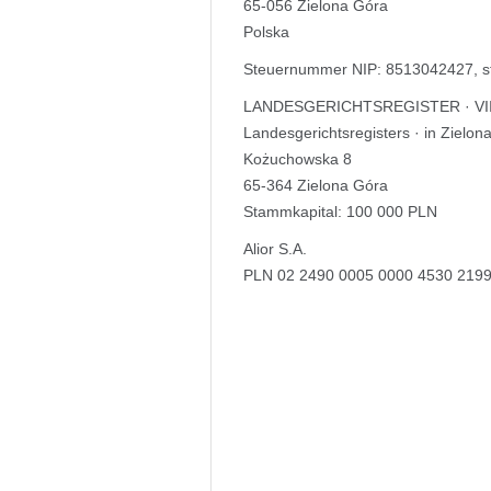
65-056 Zielona Góra
Polska
Steuernummer NIP: 8513042427, 
LANDESGERICHTSREGISTER · VIII W
Landesgerichtsregisters · in Zielon
Kożuchowska 8
65-364 Zielona Góra
Stammkapital: 100 000 PLN
Alior S.A.
PLN 02 2490 0005 0000 4530 219