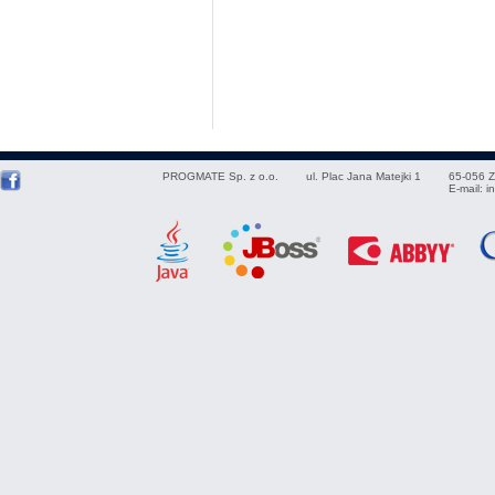
PROGMATE Sp. z o.o.
ul. Plac Jana Matejki 1
65-056
Z
E-mail:
i