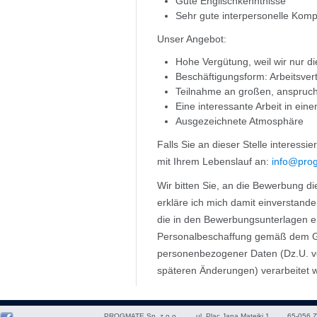
Gute Englischkenntnisse
Sehr gute interpersonelle Kom
Unser Angebot:
Hohe Vergütung, weil wir nur di
Beschäftigungsform: Arbeitsver
Teilnahme an großen, anspruch
Eine interessante Arbeit in e
Ausgezeichnete Atmosphäre
Falls Sie an dieser Stelle interessi
mit Ihrem Lebenslauf an:
info@prog
Wir bitten Sie, an die Bewerbung di
erkläre ich mich damit einverstan
die in den Bewerbungsunterlagen e
Personalbeschaffung gemäß dem Ge
personenbezogener Daten (Dz.U. vo
späteren Änderungen) verarbeitet 
PROGMATE Sp. z o.o.
ul. Plac Jana Matejki 1
65-056
Z