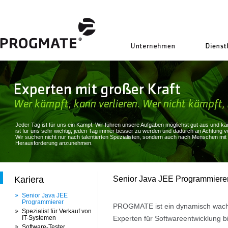
uns
Jeder Tag ist für uns ein Kampf. Wir führen unsere Aufgaben möglichst gut aus und 
ist für uns sehr wichtig, jeden Tag immer besser zu werden und dadurch an Achtung vo
Wir suchen nicht nur nach talentierten Spezialisten, sondern auch nach Menschen mit
Herausforderung anzunehmen.
Kariera
Senior Java JEE Programmiere
Senior Java JEE
Programmierer
PROGMATE ist ein dynamisch wach
Spezialist für Verkauf von
IT-Systemen
Experten für Softwareentwicklung bil
Software-Tester