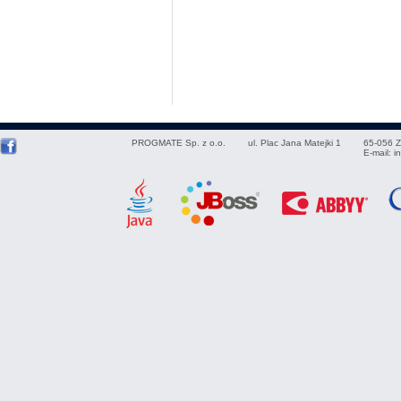
PROGMATE Sp. z o.o.
ul. Plac Jana Matejki 1
65-056
Z
E-mail:
i