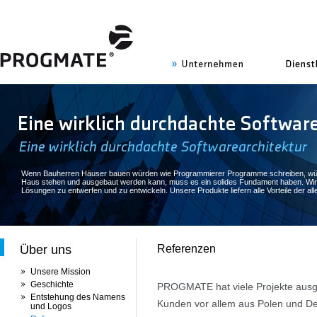
uns
Wenn Bauherren Häuser bauen würden wie Programmierer Programme schreiben, würde d
Haus stehen und ausgebaut werden kann, muss es ein solides Fundament haben. Wir 
Lösungen zu entwerfen und zu entwickeln. Unsere Produkte liefern alle Vorteile der al
Über uns
Referenzen
Unsere Mission
Geschichte
PROGMATE hat viele Projekte ausg
Entstehung des Namens
Kunden vor allem aus Polen und 
und Logos