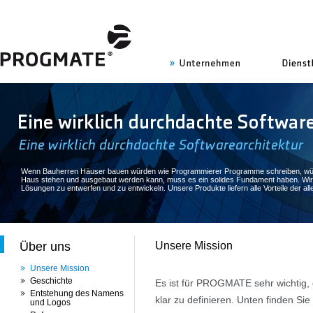
uns
Wenn Bauherren Häuser bauen würden wie Programmierer Programme schreiben, würde d
Haus stehen und ausgebaut werden kann, muss es ein solides Fundament haben. Wir 
Lösungen zu entwerfen und zu entwickeln. Unsere Produkte liefern alle Vorteile der al
Über uns
Unsere Mission
Unsere Mission
Geschichte
Es ist für PROGMATE sehr wichtig,
Entstehung des Namens
klar zu definieren. Unten finden Si
und Logos