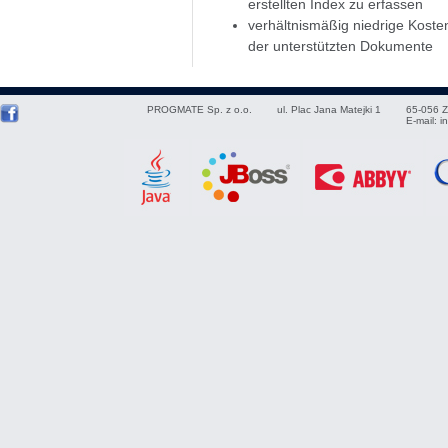
erstellten Index zu erfassen
verhältnismäßig niedrige Kosten
der unterstützten Dokumente
PROGMATE Sp. z o.o.
ul. Plac Jana Matejki 1
65-056
Z
E-mail:
i