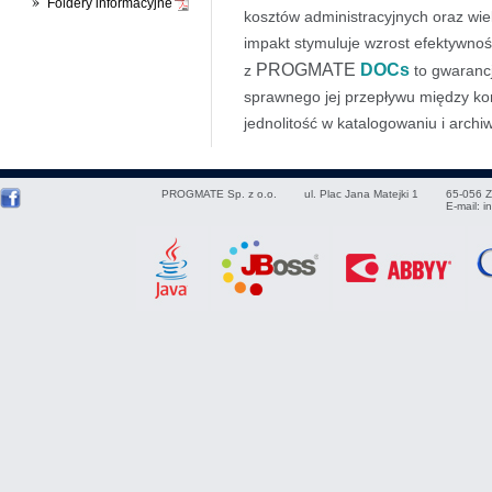
Foldery informacyjne
kosztów administracyjnych oraz wie
impakt stymuluje wzrost efektywnoś
PROGMATE
DOCs
z
to gwarancj
sprawnego jej przepływu między ko
jednolitość w katalogowaniu i archi
PROGMATE Sp. z o.o.
ul. Plac Jana Matejki 1
65-056
Z
E-mail:
i