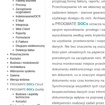
Pakiety biurowe
przyjmują formę faktury, raportu, 
Procesy
Przechowywanie ich we właściwy sp
Zarządzanie
oryginałami
zadaniem łatwym - stanowi gwaranc
Indeksowanie/OCR
szybkiego dostępu do nich. Archiw
E-Mail
PROGMATE
DOCs
w
oznacza sz
Integracja
Web Client
opcjom wyszukiwania: prostego i 
Raporty
wyszukiwania według wielu kryteri
Formularze
na uzyskanie, przetworzenie i rozp
E-Faktura
Długopis elektroniczny
danych. Nie bez znaczenia są oszcz
Detekcja faktur
ilości pism utrwalonych na papierz
Przeznaczenie
potrzebnych na zarządzanie nimi. 
Korzyści
Budowa i modułowość
można monitorować miejsce przecho
Architektura
dokumentu elektronicznego oraz ok
Wdrożenie systemu
ten dokument, co w znaczym stopn
Galeria
Wersja testowa
dokumentu oraz czas konieczny na 
PROGMATE
DOCs
Cloud
Synchronizacja wszystkich tych c
PROGMATE
DOCs
Quality
bezpieczeństwa danych oraz inform
Budowa i aspekty
dokumentacja wpływa na poprawę ja
techniczne
Korzyści
efektywności realizacji zadań prze