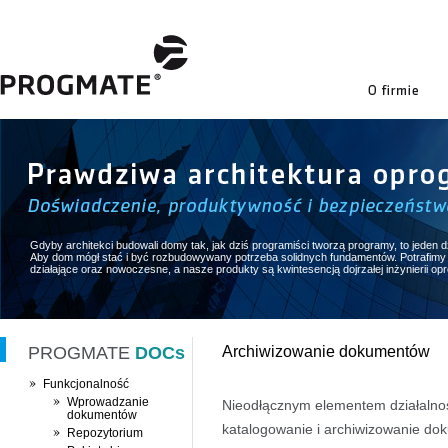
firmie
Gdyby architekci budowali domy tak, jak dziś programiści tworzą programy, to jeden dz
Aby dom mógł stać i być rozbudowywany potrzeba solidnych fundamentów. Potrafimy 
działające oraz nowoczesne, a nasze produkty są kwintesencją dojrzałej inżynierii o
PROGMATE
DOCs
to zapewnienie ładu i porządku">
PROGMATE
DOCs
Archiwizowanie dokumentów
Funkcjonalność
Wprowadzanie
Nieodłącznym elementem działalnoś
dokumentów
katalogowanie i archiwizowanie dok
Repozytorium